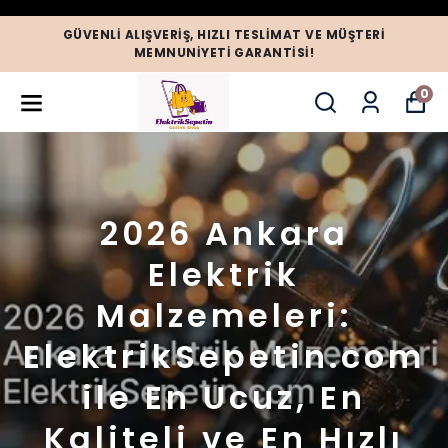
GÜVENLI ALIŞVERIŞ, HIZLI TESLIMAT VE MÜŞTERI
MEMNUNIYETI GARANTISI!
0
2026 Ankara
Elektrik
Malzemeleri:
ElektrikSepetin.com
ile En Ucuz, En
Kaliteli ve En Hızlı