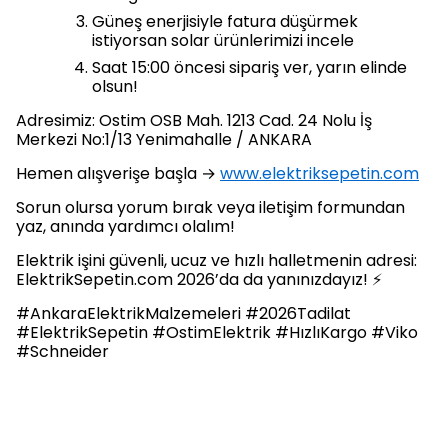
Güneş enerjisiyle fatura düşürmek
istiyorsan solar ürünlerimizi incele
Saat 15:00 öncesi sipariş ver, yarın elinde
olsun!
Adresimiz: Ostim OSB Mah. 1213 Cad. 24 Nolu İş
Merkezi No:1/13 Yenimahalle / ANKARA
Hemen alışverişe başla →
www.elektriksepetin.com
Sorun olursa yorum bırak veya iletişim formundan
yaz, anında yardımcı olalım!
Elektrik işini güvenli, ucuz ve hızlı halletmenin adresi:
ElektrikSepetin.com 2026’da da yanınızdayız! ⚡
#AnkaraElektrikMalzemeleri #2026Tadilat
#ElektrikSepetin #OstimElektrik #HızlıKargo #Viko
#Schneider