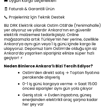
🚚 Uygun Kargo Seçenekleri
🧾 Faturalı & Garantili Ürün
📞 Projeleriniz İçin Teknik Destek
Biz DRK Elektrik olarak Ostim OSB’de (Yenimahalle)
yer alıyoruz ve yıllardır Ankara’nın en güvenilir
elektrik malzemesi tedarikçisiyiz. Online
mağazamızla artık Türkiye’nin her yerine, özellikle
Ankara’ya aynı gün veya 1 iş günü içinde kargo ile
ulaşıyoruz. Depomuz tam Ostim’de olduğu için siz
Ankara’da yaşarken siparişiniz elinize süper hızlı
geçiyor! ⚡
Neden Binlerce Ankara’lı Bizi Tercih Ediyor?
Ostim’den direkt satış → Toptan fiyatına
perakende alışveriş
0-1 iş günü kargoya verme → Saat 15:00
öncesi siparişler aynı gün yola çıkıyor
Geniş stok → Evden inşaatına, güneş
enerjisinden elektrikli araç şarjına kadar
her şey var