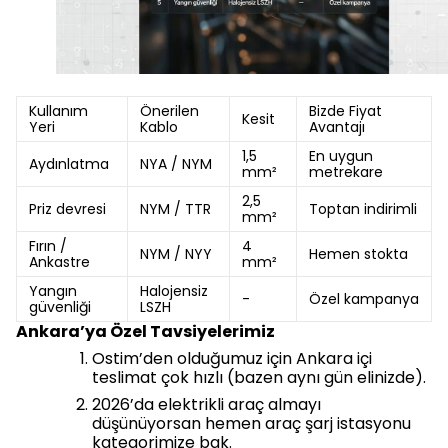
Kullanım
Önerilen
Bizde Fiyat
Kesit
Yeri
Kablo
Avantajı
1,5
En uygun
Aydınlatma
NYA / NYM
mm²
metrekare
2,5
Priz devresi
NYM / TTR
Toptan indirimli
mm²
Fırın /
4
NYM / NYY
Hemen stokta
Ankastre
mm²
Yangın
Halojensiz
-
Özel kampanya
güvenliği
LSZH
Ankara’ya Özel Tavsiyelerimiz
Ostim’den olduğumuz için Ankara içi
teslimat çok hızlı (bazen aynı gün elinizde).
2026’da elektrikli araç almayı
düşünüyorsan hemen araç şarj istasyonu
kategorimize bak.