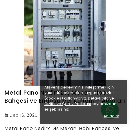
Alışveriş deneyiminizi iyileştirmek için
Metal Pano Nedir? Dış Mekan, Hobi
yasal düzenlemelere uygun çerezler
(cookies) kullanıyoruz. Detaylı bilgiye
Bahçesi ve Endüstriyel Kullanım Alanları
Gizlilik ve Çerez Politikası
sayfamızdan
erişebilirsiniz.
Dec 16, 2025
Anladım
Metal Pano Nedir? Dış Mekan, Hobi Bahçesi ve