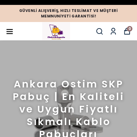
GÜVENLI ALIŞVERIŞ, HIZLI TESLIMAT VE MÜŞTERI
MEMNUNIYETI GARANTISI!
0
Ankara Ostim SKP
Pabuç | En Kaliteli
ve Uygun Fiyatlı
Sıkmalı Kablo
Pabuçları