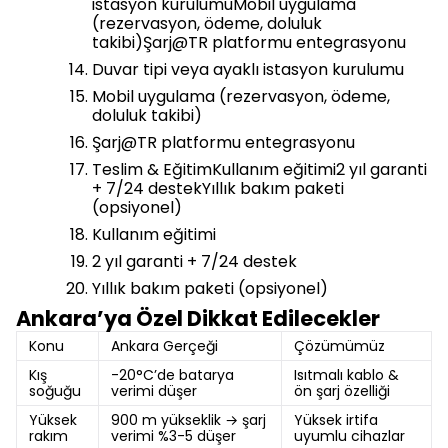
istasyon kurulumuMobil uygulama
(rezervasyon, ödeme, doluluk
takibi)Şarj@TR platformu entegrasyonu
Duvar tipi veya ayaklı istasyon kurulumu
Mobil uygulama (rezervasyon, ödeme,
doluluk takibi)
Şarj@TR platformu entegrasyonu
Teslim & EğitimKullanım eğitimi2 yıl garanti
+ 7/24 destekYıllık bakım paketi
(opsiyonel)
Kullanım eğitimi
2 yıl garanti + 7/24 destek
Yıllık bakım paketi (opsiyonel)
Ankara’ya Özel Dikkat Edilecekler
Konu
Ankara Gerçeği
Çözümümüz
Kış
-20°C’de batarya
Isıtmalı kablo &
soğuğu
verimi düşer
ön şarj özelliği
Yüksek
900 m yükseklik → şarj
Yüksek irtifa
rakım
verimi %3-5 düşer
uyumlu cihazlar