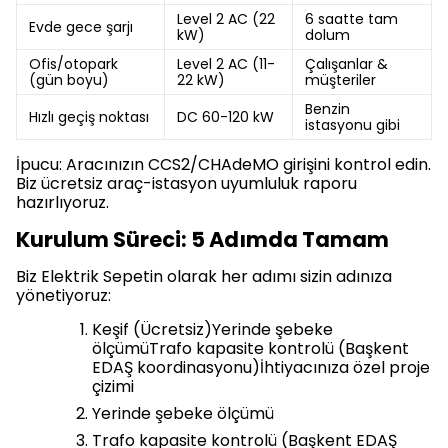
Level 2 AC (22
6 saatte tam
Evde gece şarjı
kW)
dolum
Ofis/otopark
Level 2 AC (11-
Çalışanlar &
(gün boyu)
22 kW)
müşteriler
Benzin
Hızlı geçiş noktası
DC 60-120 kW
istasyonu gibi
İpucu: Aracınızın CCS2/CHAdeMO girişini kontrol edin.
Biz ücretsiz araç-istasyon uyumluluk raporu
hazırlıyoruz.
Kurulum Süreci: 5 Adımda Tamam
Biz Elektrik Sepetin olarak her adımı sizin adınıza
yönetiyoruz:
Keşif (Ücretsiz)Yerinde şebeke
ölçümüTrafo kapasite kontrolü (Başkent
EDAŞ koordinasyonu)İhtiyacınıza özel proje
çizimi
Yerinde şebeke ölçümü
Trafo kapasite kontrolü (Başkent EDAŞ