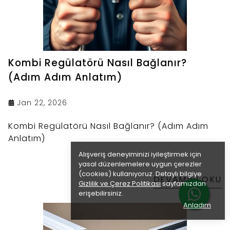
Kombi Regülatörü Nasıl Bağlanır?
(Adım Adım Anlatım)
Jan 22, 2026
Kombi Regülatörü Nasıl Bağlanır? (Adım Adım
Anlatım)
Alışveriş deneyiminizi iyileştirmek için
yasal düzenlemelere uygun çerezler
(cookies) kullanıyoruz. Detaylı bilgiye
DEVAMINI OKU
Gizlilik ve Çerez Politikası
sayfamızdan
erişebilirsiniz.
Anladım