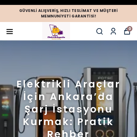
GÜVENLI ALIŞVERIŞ, HIZLI TESLIMAT VE MÜŞTERI
MEMNUNIYETI GARANTISI!
0
Elektrikli Araçlar
İçin Ankara’da
Şarj İstasyonu
Kurmak: Pratik
Rehber