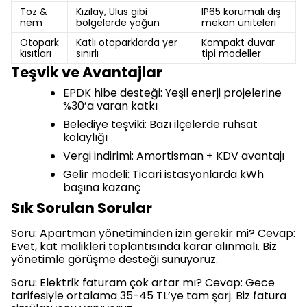
Toz &
Kızılay, Ulus gibi
IP65 korumalı dış
nem
bölgelerde yoğun
mekan üniteleri
Otopark
Katlı otoparklarda yer
Kompakt duvar
kısıtları
sınırlı
tipi modeller
Teşvik ve Avantajlar
EPDK hibe desteği: Yeşil enerji projelerine
%30’a varan katkı
Belediye teşviki: Bazı ilçelerde ruhsat
kolaylığı
Vergi indirimi: Amortisman + KDV avantajı
Gelir modeli: Ticari istasyonlarda kWh
başına kazanç
Sık Sorulan Sorular
Soru: Apartman yönetiminden izin gerekir mi? Cevap:
Evet, kat malikleri toplantısında karar alınmalı. Biz
yönetimle görüşme desteği sunuyoruz.
Soru: Elektrik faturam çok artar mı? Cevap: Gece
tarifesiyle ortalama 35-45 TL’ye tam şarj. Biz fatura