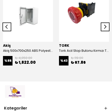
Akiş
TORK
Akiş 500x700x250 ABS Polyester Pano | Duvar Pano | Plastik Elektrik Panosu
Tork Acil Stop Butonu Kırmızı TRK-A3-01ZS Acil Durum Butonu | Kırmızı Mantar Tipi NC1
₺ 4,050.00
₺ 119.00
%
55
%
43
₺ 1,822.00
₺ 67.86
Kategoriler