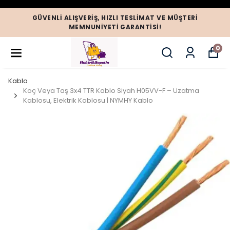
GÜVENLI ALIŞVERIŞ, HIZLI TESLIMAT VE MÜŞTERI
MEMNUNIYETI GARANTISI!
0
Kablo
Koç Veya Taş 3x4 TTR Kablo Siyah H05VV-F – Uzatma
Kablosu, Elektrik Kablosu | NYMHY Kablo