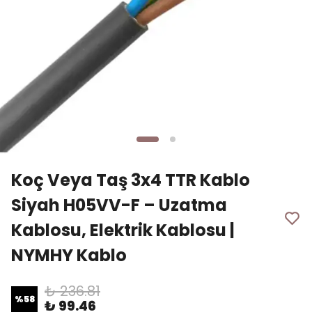
Koç Veya Taş 3x4 TTR Kablo
Siyah H05VV-F – Uzatma
Kablosu, Elektrik Kablosu |
NYMHY Kablo
₺ 236.81
%
58
₺ 99.46