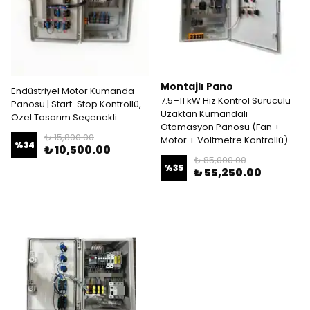
Montajlı Pano
Endüstriyel Motor Kumanda
7.5–11 kW Hız Kontrol Sürücülü
Panosu | Start-Stop Kontrollü,
Uzaktan Kumandalı
Özel Tasarım Seçenekli
Otomasyon Panosu (Fan +
₺ 15,800.00
Motor + Voltmetre Kontrollü)
%
34
₺ 10,500.00
₺ 85,000.00
%
35
₺ 55,250.00