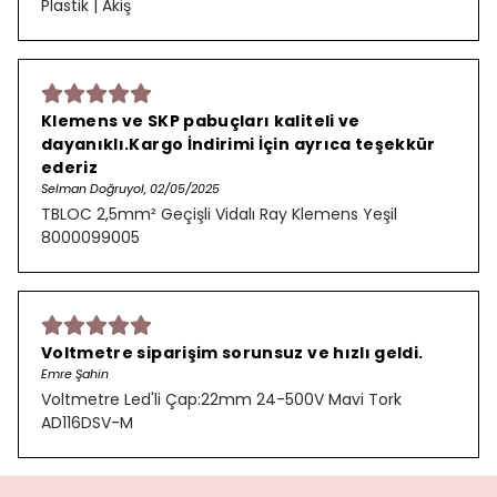
Plastik | Akiş
Klemens ve SKP pabuçları kaliteli ve
dayanıklı.Kargo İndirimi İçin ayrıca teşekkür
ederiz
Selman Doğruyol, 02/05/2025
TBLOC 2,5mm² Geçişli Vidalı Ray Klemens Yeşil
8000099005
Voltmetre siparişim sorunsuz ve hızlı geldi.
Emre Şahin
Voltmetre Led'li Çap:22mm 24-500V Mavi Tork
AD116DSV-M