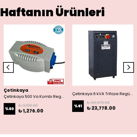
Haftanın Ürünleri
Çetinkaya
Çetinkaya 6 kVA Trifaze Regülatör S11 A3Y 01 | 300/460V-380V Endüstriyel Voltaj Dengeleyici
Çetinkaya 500 Va Kombi Regülatörü Ev Tipi Regülatör Mikro İşlemcili S14 1P0 00
₺ 60,970.00
₺ 3,190.00
%
61
₺ 23,778.00
%
60
₺ 1,276.00