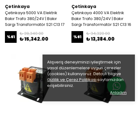
Çetinkaya
Çetinkaya
Çetinkaya 5000 VA Elektrik
Çetinkaya 4000 VA Elektrik
Bakır Trafo 380/24V | Bakır
Bakır Trafo 380/24V | Bakır
Sargı Transformatör S21 C13 17
Sargı Transformatör S21 C13 16
₺ 39,340.00
₺ 34,320.00
%
61
%
61
₺ 15,342.00
₺ 13,384.00
Alışveriş deneyiminizi iyileştirmek için
yasal düzenlemelere uygun çerezler
(cookies) kullanıyoruz. Detaylı bilgiye
Gizlilik ve Çerez Politikası
sayfamızdan
erişebilirsiniz.
Anladım
Çetinkaya
Çetinkaya
Çetinkaya 3000 VA Elektrik
Çetinkaya 2500 VA Elektrik
Bakır Trafo 380/24V | Bakır
Bakır Trafo 380/24V | Bakır