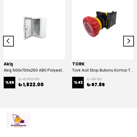
Akiş
TORK
Akiş 500x700x250 ABS Polyester Pano | Duvar Pano | Plastik Elektrik Panosu
Tork Acil Stop Butonu Kırmızı TRK-A3-01ZS Acil Durum Butonu | Kırmızı Mantar Tipi NC1
₺ 4,050.00
₺ 119.00
%
55
%
43
₺ 1,822.00
₺ 67.86