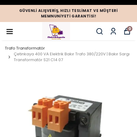
GÜVENLI ALIŞVERIŞ, HIZLI TESLIMAT VE MÜŞTERI
MEMNUNIYETI GARANTISI!
0
Trafo Transformatör
Çetinkaya 400 VA Elektrik Bakır Trafo 380/220V | Bakır Sargı
Transformatör S21 C14 07