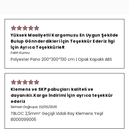
Yüksek Maaliyetli Kargomuzu En Uygun Şekilde
Bulup Gönnderdikleri İçin Teşekkür Ederiz İlgi
İçin Ayrıca TeşekkürleR
Fatih Kumru
Polyester Pano 200*300*130 cm | Opak Kapaklı ABS
Klemens ve SKP pabuçları kaliteli ve
dayanıklı.Kargo İndirimi İçin ayrıca teşekkür
ederiz
Selman Doğruyol, 02/05/2025
TBLOC 2,5mm² Geçişli Vidalı Ray Klemens Yeşil
8000099005