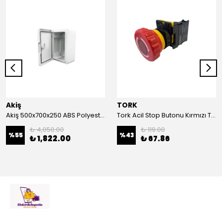
Akiş
TORK
Akiş 500x700x250 ABS Polyester Pano | Duvar Pano | Plastik Elektrik Panosu
Tork Acil Stop Butonu Kırmızı TRK-A3-01ZS Acil Durum Butonu | Kırmızı Mantar Tipi NC1
₺ 4,050.00
₺ 119.00
%
55
%
43
₺ 1,822.00
₺ 67.86