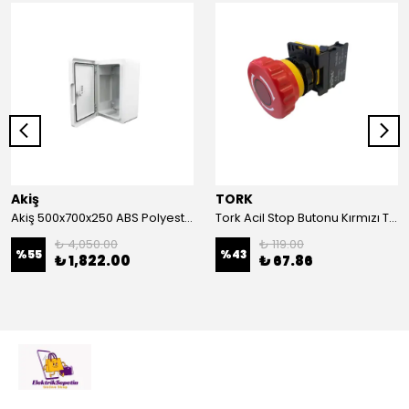
Akiş
TORK
Akiş 500x700x250 ABS Polyester Pano | Duvar Pano | Plastik Elektrik Panosu
Tork Acil Stop Butonu Kırmızı TRK-A3-01ZS Acil Durum Butonu | Kırmızı Mantar Tipi NC1
₺ 4,050.00
₺ 119.00
%
55
%
43
₺ 1,822.00
₺ 67.86