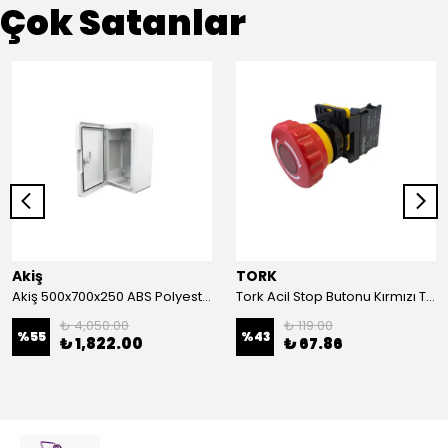
Çok Satanlar
Akiş
TORK
Akiş 500x700x250 ABS Polyester Pano | Duvar Pano | Plastik Elektrik Panosu
Tork Acil Stop Butonu Kırmızı TRK-A3-01ZS Acil Durum Butonu | Kırmızı Mantar Tipi NC1
₺ 4,050.00
₺ 119.00
%
55
%
43
₺ 1,822.00
₺ 67.86