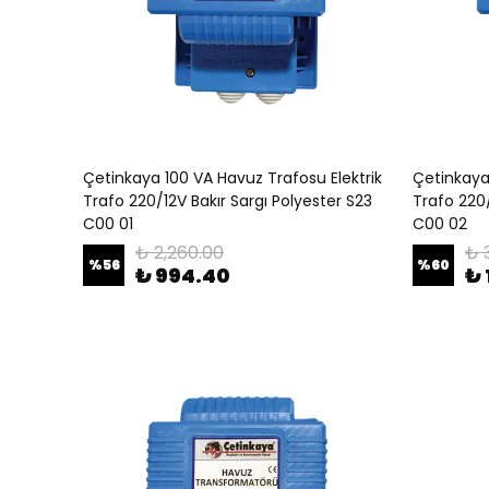
Çetinkaya 100 VA Havuz Trafosu Elektrik
Çetinkaya 
Trafo 220/12V Bakır Sargı Polyester S23
Trafo 220/
C00 01
C00 02
₺ 2,260.00
₺ 
%
56
%
60
₺ 994.40
₺ 