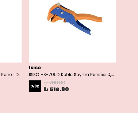
Isıso
Akiş 250x350x150 ABS Polyester Pano | Duvar Pano | Plastik Elektrik Panosu
ISISO HS-700D Kablo Soyma Pensesi 0,25–2,5 mm² | Kablo Sıyırma Aparatı
₺ 760.00
%
32
₺ 516.80