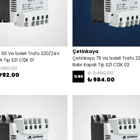
Çetinkaya
 50 Va İzoleli Trafo 220/24V
Çetinkaya 75 Va İzoleli Trafo 
ı Tip S21 C12K 01
Bakır Kapalı Tip S21 C12K 02
1,980.00
₺ 2,460.00
792.00
%
60
₺ 984.00