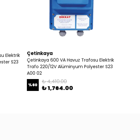
Çetinkaya
 Elektrik
Çetinkaya 600 VA Havuz Trafosu Elektrik
ster S23
Trafo 220/12V Alüminyum Polyester S23
A00 02
₺ 4,410.00
%
60
₺ 1,764.00