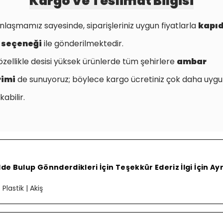
Kargo Ve Teslimat Bilgisi
nlaşmamız sayesinde, siparişleriniz uygun fiyatlarla
kapı
 seçeneği
ile gönderilmektedir.
özellikle desisi yüksek ürünlerde tüm şehirlere
ambar
rimi
de sunuyoruz; böylece kargo ücretiniz çok daha uygu
kabilir.
e Bulup Gönnderdikleri İçin Teşekkür Ederiz İlgi İçin Ay
lastik | Akiş