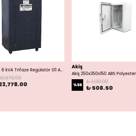
Akiş
Çetinkaya 6 kVA Trifaze Regülatör S11 A3Y 01 | 300/460V-380V Endüstriyel Voltaj Dengeleyici
60,970.00
₺ 1,130.00
23,778.00
%
55
₺ 508.50