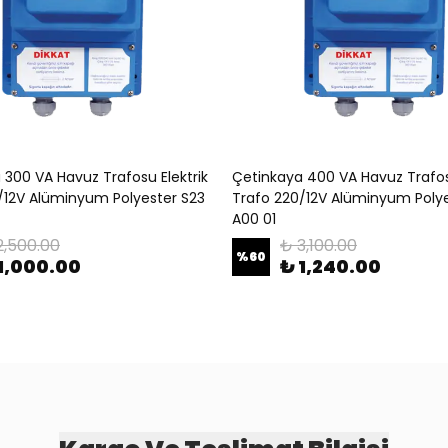
 300 VA Havuz Trafosu Elektrik
Çetinkaya 400 VA Havuz Trafosu
/12V Alüminyum Polyester S23
Trafo 220/12V Alüminyum Polye
A00 01
2,500.00
₺ 3,100.00
%
60
1,000.00
₺ 1,240.00