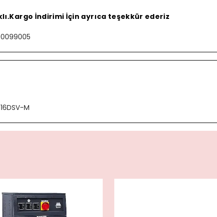
lı.Kargo İndirimi İçin ayrıca teşekkür ederiz
000099005
116DSV-M