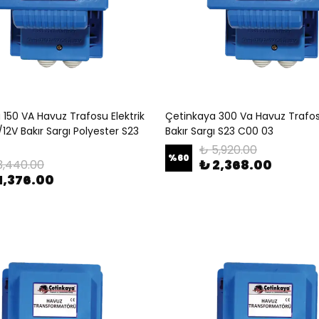
150 VA Havuz Trafosu Elektrik
Çetinkaya 300 Va Havuz Trafo
12V Bakır Sargı Polyester S23
Bakır Sargı S23 C00 03
₺ 5,920.00
%
60
₺ 2,368.00
3,440.00
1,376.00