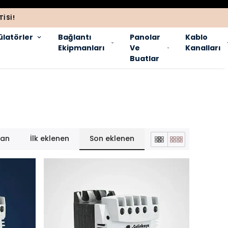
ISI!
latörler
Bağlantı
Panolar
Kablo
Ekipmanları
Ve
Kanalları
Buatlar
lan
İlk eklenen
Son eklenen