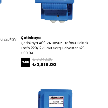
Çetinkaya
su 220/12V
Çetinkaya 400 VA Havuz Trafosu Elektrik
Trafo 220/12V Bakır Sargı Polyester S23
C00 04
₺ 7,040.00
%
60
₺ 2,816.00