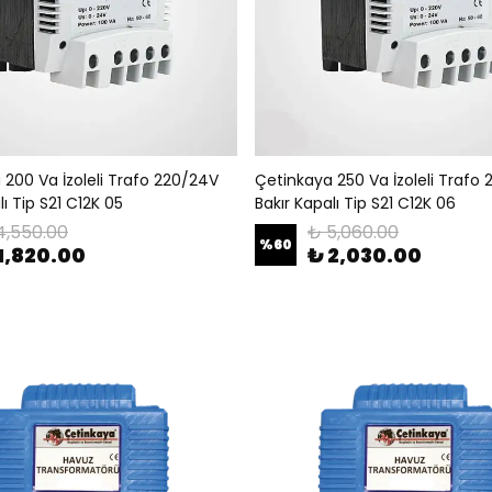
 200 Va İzoleli Trafo 220/24V
Çetinkaya 250 Va İzoleli Trafo
lı Tip S21 C12K 05
Bakır Kapalı Tip S21 C12K 06
4,550.00
₺ 5,060.00
%
60
1,820.00
₺ 2,030.00