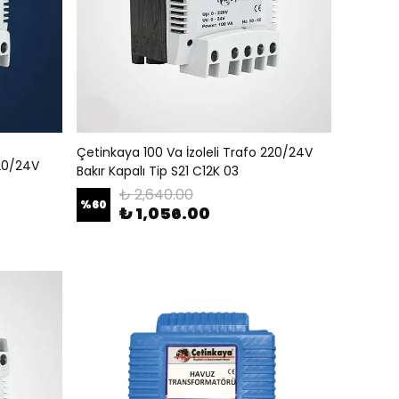
Çetinkaya 100 Va İzoleli Trafo 220/24V
220/24V
Bakır Kapalı Tip S21 C12K 03
₺ 2,640.00
%
60
₺ 1,056.00