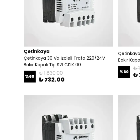
Çetinkaya
Çetinkaya
Çetinkaya 30 Va İzoleli Trafo 220/24V
Bakır Kapal
Bakır Kapalı Tip S21 C12K 00
₺ 
%
60
₺ 1,830.00
₺ 
%
60
₺ 732.00