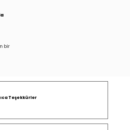
da
n bir
rıca Teşekkürler