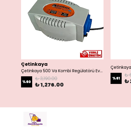
Çetinkaya
Çetinkaya 500 Va Kombi Regülatörü Ev Tipi Regülatör Mikro İşlemcili S14 1P0 00
₺ 
₺ 3,190.00
%
61
₺ 
%
60
₺ 1,276.00