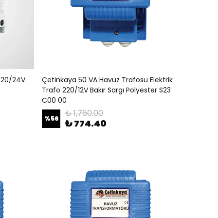
 220/24V
Çetinkaya 50 VA Havuz Trafosu Elektrik
Trafo 220/12V Bakır Sargı Polyester S23
C00 00
₺ 1,760.00
%
56
₺ 774.40