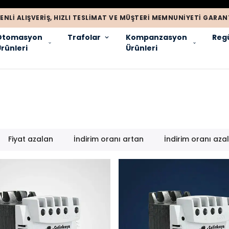
ENLI ALIŞVERIŞ, HIZLI TESLIMAT VE MÜŞTERI MEMNUNIYETI GARANT
Otomasyon
Trafolar
Kompanzasyon
Regü
rünleri
Ürünleri
Fiyat azalan
İndirim oranı artan
İndirim oranı aza