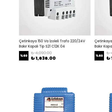
Çetinkaya 150 Va İzoleli Trafo 220/24V
Çetinkaya
Bakır Kapalı Tip S21 C12K 04
Bakır Kapa
₺ 4,090.00
₺ 
%
60
%
60
₺ 1,636.00
₺ 