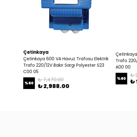
Çetinkaya
Çetinkaya
Çetinkaya 600 VA Havuz Trafosu Elektrik
Trafo 220
Trafo 220/12V Bakır Sargı Polyester S23
A00 00
C00 05
₺ 
%
60
₺ 7,470.00
₺ 
%
60
₺ 2,988.00