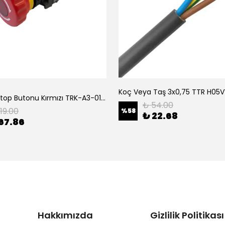
Tork Acil Stop Butonu Kırmızı TRK-A3-01ZS Acil Durum Butonu | Kırmızı Mantar Tipi NC1
₺ 54.00
119.00
%
58
₺ 22.68
67.86
Hakkımızda
Gizlilik Politikası