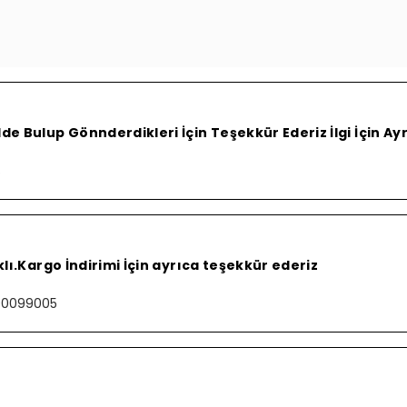
e Bulup Gönnderdikleri İçin Teşekkür Ederiz İlgi İçin A
S
lı.Kargo İndirimi İçin ayrıca teşekkür ederiz
000099005