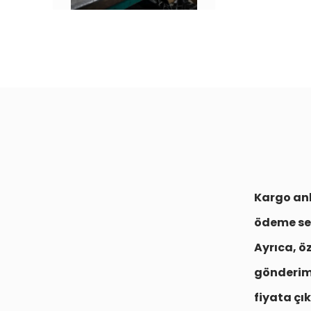
Kargo anl
ödeme se
Ayrıca, ö
gönderim
fiyata çık