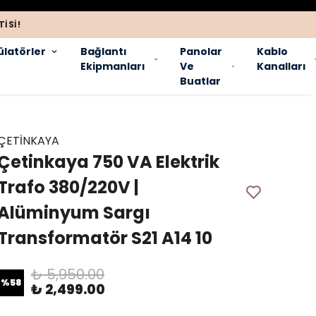
ISI!
latörler
Bağlantı
Panolar
Kablo
Ekipmanları
Ve
Kanalları
Buatlar
ÇETİNKAYA
Çetinkaya 750 VA Elektrik
Trafo 380/220V |
Alüminyum Sargı
Transformatör S21 A14 10
₺ 5,950.00
%
58
₺ 2,499.00