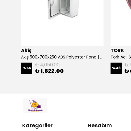
Akiş
TORK
Çetinkaya 500 Va Kombi Regülatörü Ev Tipi Regülatör Mikro İşlemcili S14 1P0 00
Akiş 500x700x250 ABS Polyester Pano | Duvar Pano | Plastik Elektrik Panosu
₺ 4,050.00
₺ 
%
55
%
43
₺ 1,822.00
₺ 
Kategoriler
Hesabım