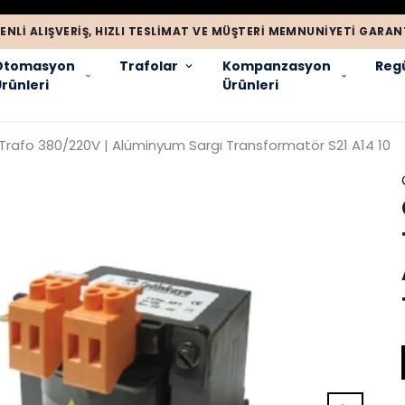
ENLI ALIŞVERIŞ, HIZLI TESLIMAT VE MÜŞTERI MEMNUNIYETI GARANT
Otomasyon
Trafolar
Kompanzasyon
Regü
rünleri
Ürünleri
 Trafo 380/220V | Alüminyum Sargı Transformatör S21 A14 10