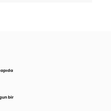
kapıda
gun bir