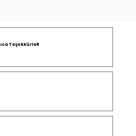
yrıca TeşekkürleR