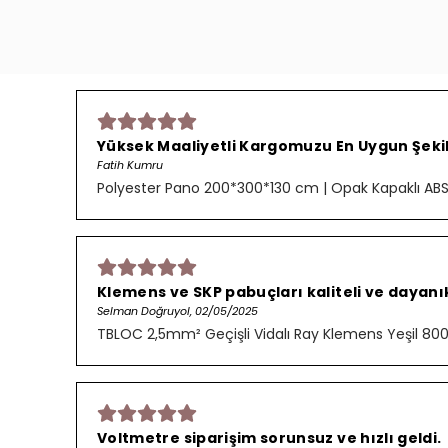
Yüksek Maaliyetli Kargomuzu En Uygun Şekild
Fatih Kumru
Polyester Pano 200*300*130 cm | Opak Kapaklı AB
Klemens ve SKP pabuçları kaliteli ve dayanık
Selman Doğruyol, 02/05/2025
TBLOC 2,5mm² Geçişli Vidalı Ray Klemens Yeşil 8
Voltmetre siparişim sorunsuz ve hızlı geldi.