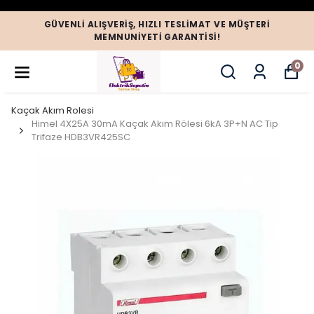
GÜVENLI ALIŞVERIŞ, HIZLI TESLIMAT VE MÜŞTERI
MEMNUNIYETI GARANTISI!
0
Kaçak Akım Rolesi
Himel 4X25A 30mA Kaçak Akım Rölesi 6kA 3P+N AC Tip
Trifaze HDB3VR425SC