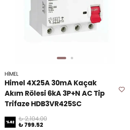
HİMEL
Himel 4X25A 30mA Kaçak
Akım Rölesi 6kA 3P+N AC Tip
Trifaze HDB3VR425SC
₺ 2,104.00
%
62
₺ 799.52