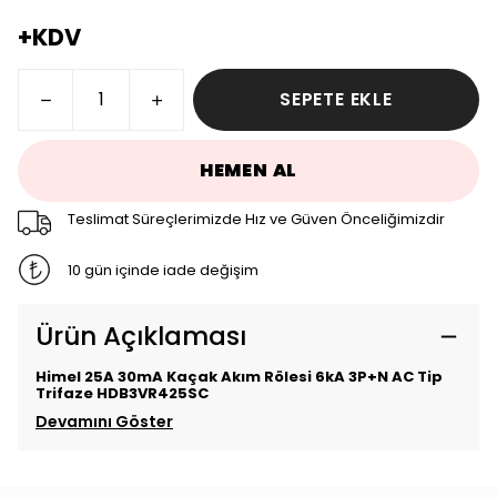
+KDV
SEPETE EKLE
HEMEN AL
Teslimat Süreçlerimizde Hız ve Güven Önceliğimizdir
10 gün içinde iade değişim
Ürün Açıklaması
Himel 25A 30mA Kaçak Akım Rölesi 6kA 3P+N AC Tip
Trifaze HDB3VR425SC
Devamını Göster