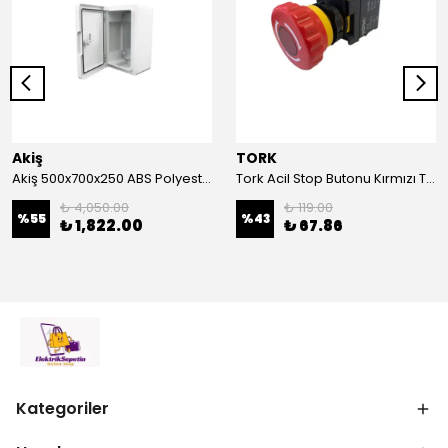
Akiş
TORK
Akiş 500x700x250 ABS Polyester Pano | Duvar Pano | Plastik Elektrik Panosu
Tork Acil Stop Butonu Kırmızı TRK-A3-01ZS Acil Durum Butonu | Kırmızı Mantar Tipi NC1
₺ 4,050.00
₺ 119.00
%
55
%
43
₺ 1,822.00
₺ 67.86
Kategoriler