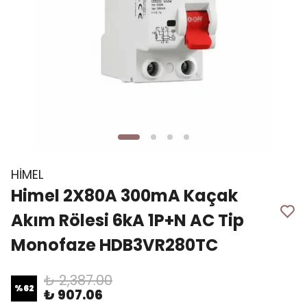
HİMEL
Himel 2X80A 300mA Kaçak
Akım Rölesi 6kA 1P+N AC Tip
Monofaze HDB3VR280TC
₺ 2,387.00
%
62
₺ 907.06