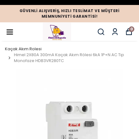
GÜVENLI ALIŞVERIŞ, HIZLI TESLIMAT VE MÜŞTERI
MEMNUNIYETI GARANTISI!
0
Kaçak Akım Rolesi
Himel 2X80A 300mA Kaçak Akım Rölesi 6kA 1P+N AC Tip
Monofaze HDB3VR280TC