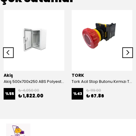
Akiş
TORK
Akiş 500x700x250 ABS Polyester Pano | Duvar Pano | Plastik Elektrik Panosu
Tork Acil Stop Butonu Kırmızı TRK-A3-01ZS Acil Durum Butonu | Kırmızı Mantar Tipi NC1
₺ 4,050.00
₺ 119.00
%
55
%
43
₺ 1,822.00
₺ 67.86