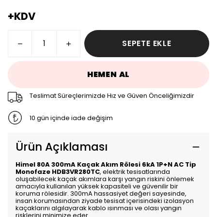
+KDV
SEPETE EKLE
HEMEN AL
Teslimat Süreçlerimizde Hız ve Güven Önceliğimizdir
10 gün içinde iade değişim
Ürün Açıklaması
Himel 80A 300mA Kaçak Akım Rölesi 6kA 1P+N AC Tip
Monofaze HDB3VR280TC
, elektrik tesisatlarında
oluşabilecek kaçak akımlara karşı yangın riskini önlemek
amacıyla kullanılan yüksek kapasiteli ve güvenilir bir
koruma rölesidir. 300mA hassasiyet değeri sayesinde,
insan korumasından ziyade tesisat içerisindeki izolasyon
kaçaklarını algılayarak kablo ısınması ve olası yangın
risklerini minimize eder.