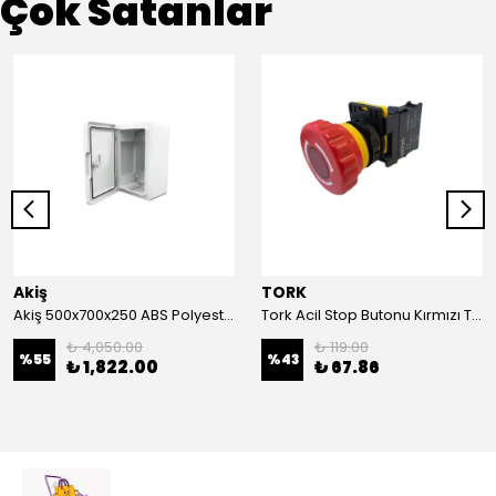
Çok Satanlar
Akiş
TORK
Akiş 500x700x250 ABS Polyester Pano | Duvar Pano | Plastik Elektrik Panosu
Tork Acil Stop Butonu Kırmızı TRK-A3-01ZS Acil Durum Butonu | Kırmızı Mantar Tipi NC1
₺ 4,050.00
₺ 119.00
%
55
%
43
₺ 1,822.00
₺ 67.86