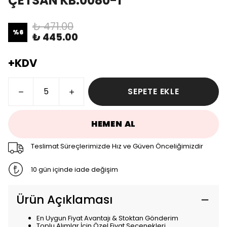
ÇETSAN KB.0080-1
₺ 471.00
%
6
₺ 445.00
+KDV
SEPETE EKLE
HEMEN AL
Teslimat Süreçlerimizde Hız ve Güven Önceliğimizdir
10 gün içinde iade değişim
Ürün Açıklaması
En Uygun Fiyat Avantajı & Stoktan Gönderim
Toplu Alımlar İçin Özel Fiyat Seçenekleri