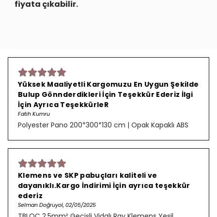
fiyata çıkabilir.
Yüksek Maaliyetli Kargomuzu En Uygun Şekilde
Bulup Gönnderdikleri İçin Teşekkür Ederiz İlgi
İçin Ayrıca TeşekkürleR
Fatih Kumru
Polyester Pano 200*300*130 cm | Opak Kapaklı ABS
Klemens ve SKP pabuçları kaliteli ve
dayanıklı.Kargo İndirimi İçin ayrıca teşekkür
ederiz
Selman Doğruyol, 02/05/2025
TBLOC 2,5mm² Geçişli Vidalı Ray Klemens Yeşil