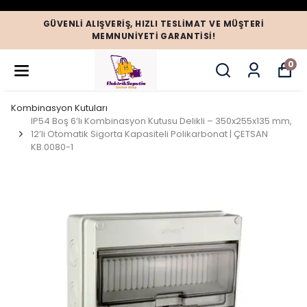
GÜVENLI ALIŞVERIŞ, HIZLI TESLIMAT VE MÜŞTERI
MEMNUNIYETI GARANTISI!
0
Kombinasyon Kutuları
IP54 Boş 6’lı Kombinasyon Kutusu Delikli – 350x255x135 mm,
12’li Otomatik Sigorta Kapasiteli Polikarbonat | ÇETSAN
KB.0080-1