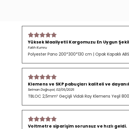
Yüksek Maaliyetli Kargomuzu En Uygun Şekild
Fatih Kumru
Polyester Pano 200*300*130 cm | Opak Kapaklı AB
Klemens ve SKP pabuçları kaliteli ve dayanık
Selman Doğruyol, 02/05/2025
TBLOC 2,5mm² Geçişli Vidalı Ray Klemens Yeşil 8
Voltmetre siparişim sorunsuz ve hızlı geldi.