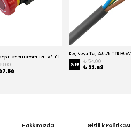
Tork Acil Stop Butonu Kırmızı TRK-A3-01ZS Acil Durum Butonu | Kırmızı Mantar Tipi NC1
₺ 54.00
119.00
%
58
₺ 22.68
67.86
Hakkımızda
Gizlilik Politikası