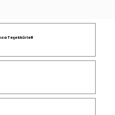
yrıca TeşekkürleR