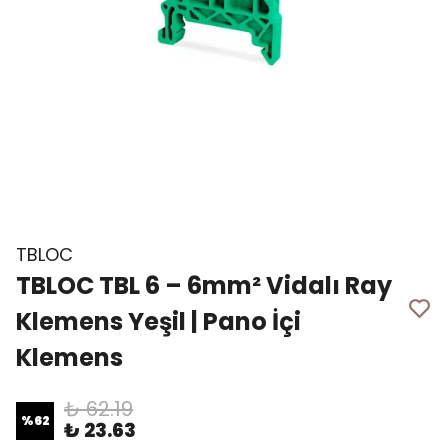
TBLOC
TBLOC TBL 6 – 6mm² Vidalı Ray
Klemens Yeşil | Pano İçi
Klemens
₺ 62.19
%
62
₺ 23.63