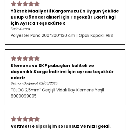
Yüksek Maaliyetli Kargomuzu En Uygun Şekilde
Bulup Gönnderdikleri İçin Teşekkür Ederiz İlgi
İçin Ayrıca TeşekkürleR
Fatih Kumru
Polyester Pano 200*300*130 cm | Opak Kapaklı ABS
Klemens ve SKP pabuçları kaliteli ve
dayanıklı.Kargo İndirimi İçin ayrıca teşekkür
ederiz
Selman Doğruyol, 02/05/2025
TBLOC 2,5mm² Geçişli Vidalı Ray Klemens Yeşil
8000099005
Voltmetre siparişim sorunsuz ve hızlı geldi.