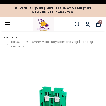
GÜVENLI ALIŞVERIŞ, HIZLI TESLIMAT VE MÜŞTERI
MEMNUNIYETI GARANTISI!
0
Klemens
TBLOC TBL 6 – 6mm² Vidalı Ray Klemens Yeşil | Pano İçi
Klemens