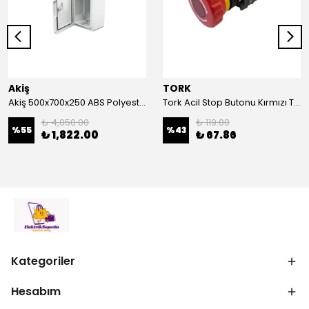
Akiş
TORK
Akiş 500x700x250 ABS Polyester Pano | Duvar Pano | Plastik Elektrik Panosu
Tork Acil Stop Butonu Kırmızı TRK-A3-01ZS Acil Durum Butonu | Kırmızı Mantar Tipi NC1
₺ 4,050.00
₺ 119.00
%
55
%
43
₺ 1,822.00
₺ 67.86
Kategoriler
Hesabım