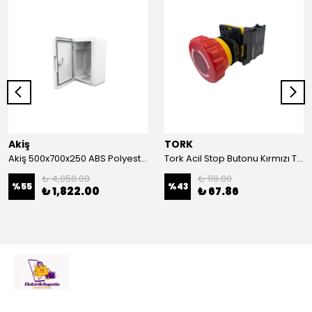
Akiş
TORK
Akiş 500x700x250 ABS Polyester Pano | Duvar Pano | Plastik Elektrik Panosu
Tork Acil Stop Butonu Kırmızı TRK-A3-01ZS Acil Durum Butonu | Kırmızı Mantar Tipi NC1
₺ 4,050.00
₺ 119.00
%
55
%
43
₺ 1,822.00
₺ 67.86