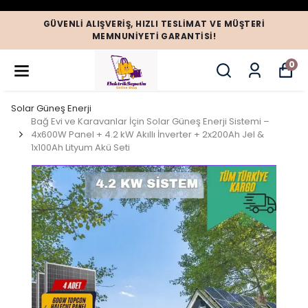
GÜVENLI ALIŞVERIŞ, HIZLI TESLIMAT VE MÜŞTERI
MEMNUNIYETI GARANTISI!
0
Solar Güneş Enerji
Bağ Evi ve Karavanlar İçin Solar Güneş Enerji Sistemi –
4x600W Panel + 4.2 kW Akıllı İnverter + 2x200Ah Jel &
1x100Ah Lityum Akü Seti