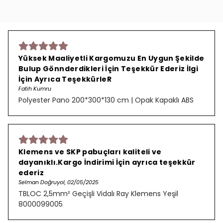
Yüksek Maaliyetli Kargomuzu En Uygun Şekilde
Bulup Gönnderdikleri İçin Teşekkür Ederiz İlgi
İçin Ayrıca TeşekkürleR
Fatih Kumru
Polyester Pano 200*300*130 cm | Opak Kapaklı ABS
Klemens ve SKP pabuçları kaliteli ve
dayanıklı.Kargo İndirimi İçin ayrıca teşekkür
ederiz
Selman Doğruyol, 02/05/2025
TBLOC 2,5mm² Geçişli Vidalı Ray Klemens Yeşil
8000099005