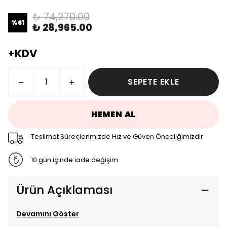
₺ 74,270.00
%
61
₺ 28,965.00
+KDV
SEPETE EKLE
HEMEN AL
Teslimat Süreçlerimizde Hız ve Güven Önceliğimizdir
10 gün içinde iade değişim
Ürün Açıklaması
Devamını Göster