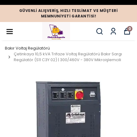
GÜVENLI ALIŞVERIŞ, HIZLI TESLIMAT VE MÜŞTERI
MEMNUNIYETI GARANTISI!
0
Bakır Voltaj Regülatörü
Çetinkaya 10,5 kVA Trifaze Voltaj Regülatörü Bakır Sargı
Regülatör (S11 C3Y 02) | 300/460V - 380V Mikroişlemcili