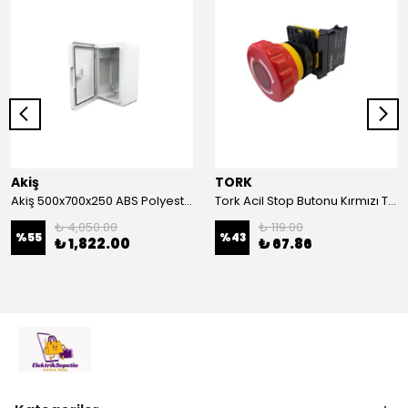
Akiş
TORK
Akiş 500x700x250 ABS Polyester Pano | Duvar Pano | Plastik Elektrik Panosu
Tork Acil Stop Butonu Kırmızı TRK-A3-01ZS Acil Durum Butonu | Kırmızı Mantar Tipi NC1
₺ 4,050.00
₺ 119.00
%
55
%
43
₺ 1,822.00
₺ 67.86