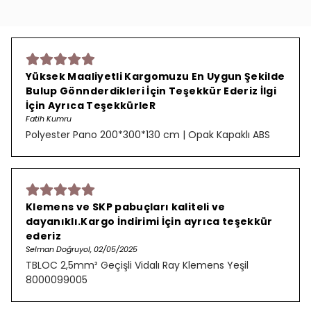
Yüksek Maaliyetli Kargomuzu En Uygun Şekilde
Bulup Gönnderdikleri İçin Teşekkür Ederiz İlgi
İçin Ayrıca TeşekkürleR
Fatih Kumru
Polyester Pano 200*300*130 cm | Opak Kapaklı ABS
Klemens ve SKP pabuçları kaliteli ve
dayanıklı.Kargo İndirimi İçin ayrıca teşekkür
ederiz
Selman Doğruyol, 02/05/2025
TBLOC 2,5mm² Geçişli Vidalı Ray Klemens Yeşil
8000099005