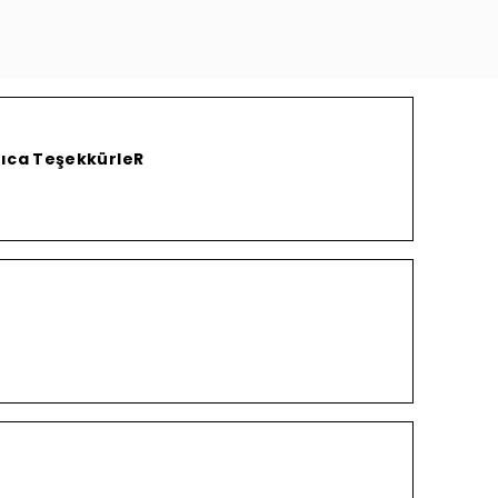
yrıca TeşekkürleR