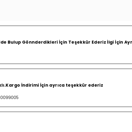
e Bulup Gönnderdikleri İçin Teşekkür Ederiz İlgi İçin A
S
lı.Kargo İndirimi İçin ayrıca teşekkür ederiz
000099005