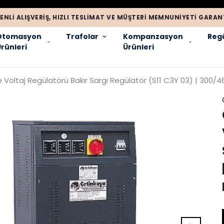
ENLI ALIŞVERIŞ, HIZLI TESLIMAT VE MÜŞTERI MEMNUNIYETI GARANT
Otomasyon
Trafolar
Kompanzasyon
Regü
rünleri
Ürünleri
 Voltaj Regülatörü Bakır Sargı Regülatör (S11 C3Y 03) | 300/46