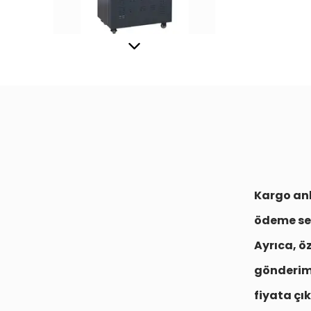
Kargo anl
ödeme se
Ayrıca, ö
gönderim
fiyata çık