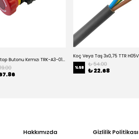
Tork Acil Stop Butonu Kırmızı TRK-A3-01ZS Acil Durum Butonu | Kırmızı Mantar Tipi NC1
₺ 54.00
119.00
%
58
₺ 22.68
67.86
Hakkımızda
Gizlilik Politikası