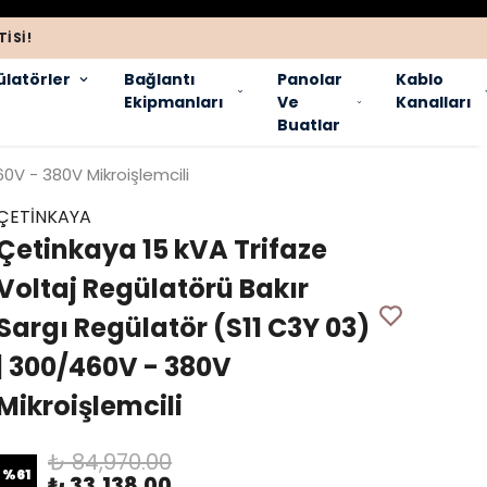
ISI!
latörler
Bağlantı
Panolar
Kablo
Ekipmanları
Ve
Kanalları
Buatlar
0V - 380V Mikroişlemcili
ÇETİNKAYA
Çetinkaya 15 kVA Trifaze
Voltaj Regülatörü Bakır
Sargı Regülatör (S11 C3Y 03)
| 300/460V - 380V
Mikroişlemcili
₺ 84,970.00
%
61
₺ 33,138.00