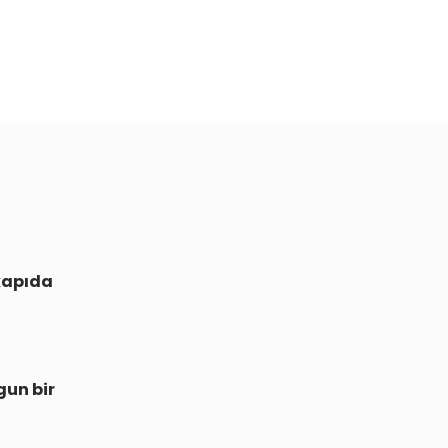
kapıda
gun bir