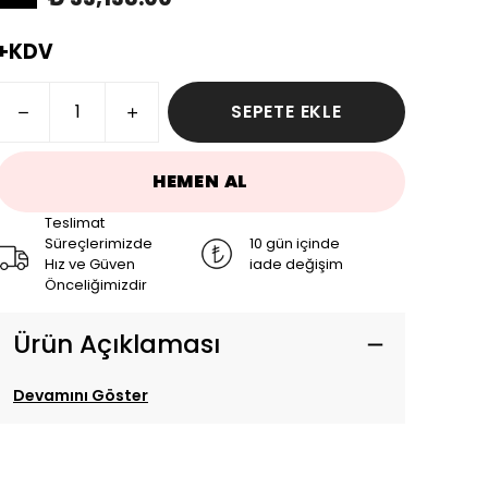
+KDV
SEPETE EKLE
HEMEN AL
Teslimat
Süreçlerimizde
10 gün içinde
Hız ve Güven
iade değişim
Önceliğimizdir
Ürün Açıklaması
Devamını Göster