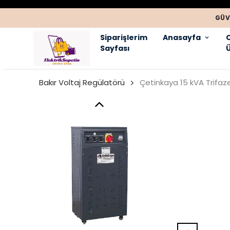
GÜV
Siparişlerim
Anasayfa
Sayfası
Ü
Bakır Voltaj Regülatörü
Çetinkaya 15 kVA Trifaze