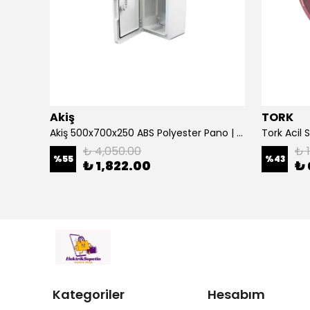
Akiş
TORK
Çetinkaya 500 Va Kombi Regülatörü Ev Tipi Regülatör Mikro İşlemcili S14 1P0 00
Akiş 500x700x250 ABS Polyester Pano | Duvar Pano | Plastik Elektrik Panosu
₺ 4,050.00
₺ 
%
55
%
43
₺ 1,822.00
₺ 
Kategoriler
Hesabım