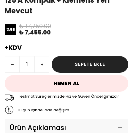
125 A Kompak + Klemens Yeri
Mevcut
₺ 17,750.00
%
58
₺ 7,455.00
+KDV
SEPETE EKLE
HEMEN AL
Teslimat Süreçlerimizde Hız ve Güven Önceliğimizdir
10 gün içinde iade değişim
Ürün Açıklaması