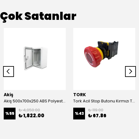
Çok Satanlar
Akiş
TORK
Akiş 500x700x250 ABS Polyester Pano | Duvar Pano | Plastik Elektrik Panosu
Tork Acil Stop Butonu Kırmızı TRK-A3-01ZS Acil Durum Butonu | Kırmızı Mantar Tipi NC1
₺ 4,050.00
₺ 119.00
%
55
%
43
₺ 1,822.00
₺ 67.86