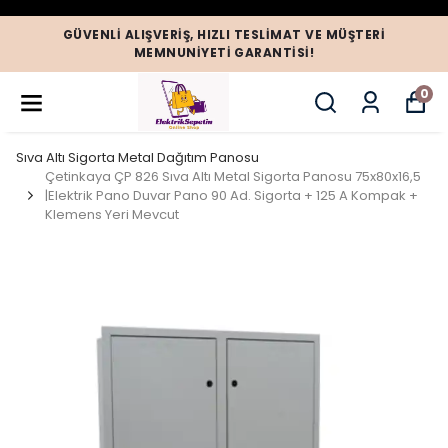
GÜVENLI ALIŞVERIŞ, HIZLI TESLIMAT VE MÜŞTERI
MEMNUNIYETI GARANTISI!
0
Sıva Altı Sigorta Metal Dağıtım Panosu
Çetinkaya ÇP 826 Sıva Altı Metal Sigorta Panosu 75x80x16,5
|Elektrik Pano Duvar Pano 90 Ad. Sigorta + 125 A Kompak +
Klemens Yeri Mevcut