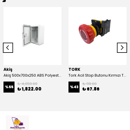
Akiş
TORK
Akiş 500x700x250 ABS Polyester Pano | Duvar Pano | Plastik Elektrik Panosu
Tork Acil Stop Butonu Kırmızı TRK-A3-01ZS Acil Durum Butonu | Kırmızı Mantar Tipi NC1
₺ 4,050.00
₺ 119.00
%
55
%
43
₺ 1,822.00
₺ 67.86