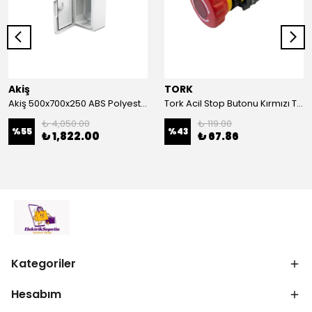
Akiş
TORK
Akiş 500x700x250 ABS Polyester Pano | Duvar Pano | Plastik Elektrik Panosu
Tork Acil Stop Butonu Kırmızı TRK-A3-01ZS Acil Durum Butonu | Kırmızı Mantar Tipi NC1
₺ 4,050.00
₺ 119.00
%
55
%
43
₺ 1,822.00
₺ 67.86
Kategoriler
Hesabım