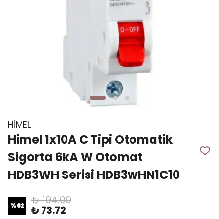
HİMEL
Himel 1x10A C Tipi Otomatik
Sigorta 6kA W Otomat
HDB3WH Serisi HDB3wHN1C10
₺ 194.00
%
62
₺ 73.72