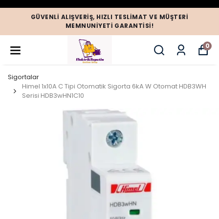
GÜVENLI ALIŞVERIŞ, HIZLI TESLIMAT VE MÜŞTERI
MEMNUNIYETI GARANTISI!
0
Sigortalar
Himel 1x10A C Tipi Otomatik Sigorta 6kA W Otomat HDB3WH
Serisi HDB3wHN1C10