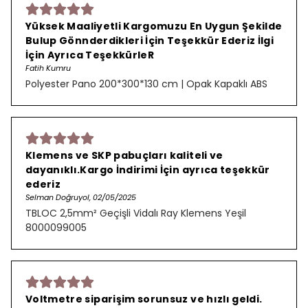
Yüksek Maaliyetli Kargomuzu En Uygun Şekilde
Bulup Gönnderdikleri İçin Teşekkür Ederiz İlgi
İçin Ayrıca TeşekkürleR
Fatih Kumru
Polyester Pano 200*300*130 cm | Opak Kapaklı ABS
Klemens ve SKP pabuçları kaliteli ve
dayanıklı.Kargo İndirimi İçin ayrıca teşekkür
ederiz
Selman Doğruyol, 02/05/2025
TBLOC 2,5mm² Geçişli Vidalı Ray Klemens Yeşil
8000099005
Voltmetre siparişim sorunsuz ve hızlı geldi.