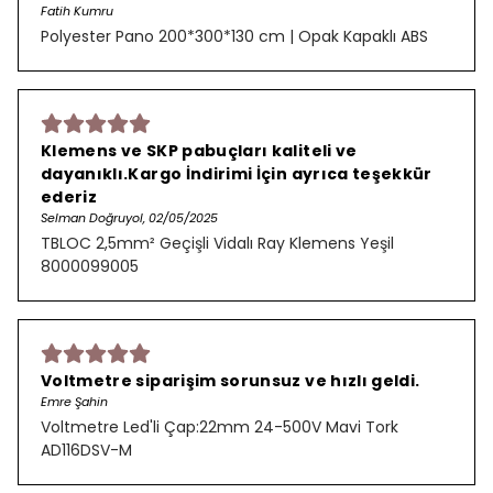
Fatih Kumru
Polyester Pano 200*300*130 cm | Opak Kapaklı ABS
Klemens ve SKP pabuçları kaliteli ve
dayanıklı.Kargo İndirimi İçin ayrıca teşekkür
ederiz
Selman Doğruyol, 02/05/2025
TBLOC 2,5mm² Geçişli Vidalı Ray Klemens Yeşil
8000099005
Voltmetre siparişim sorunsuz ve hızlı geldi.
Emre Şahin
Voltmetre Led'li Çap:22mm 24-500V Mavi Tork
AD116DSV-M