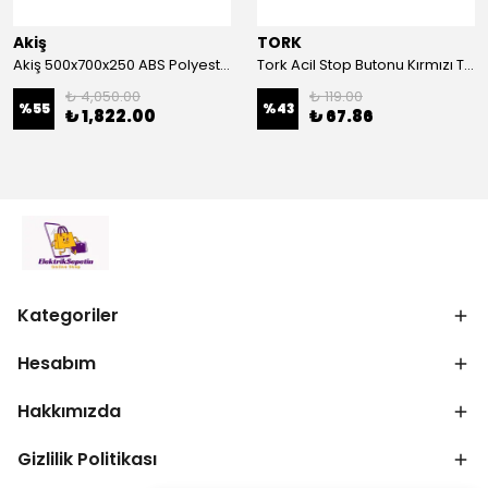
Akiş
TORK
Akiş 500x700x250 ABS Polyester Pano | Duvar Pano | Plastik Elektrik Panosu
Tork Acil Stop Butonu Kırmızı TRK-A3-01ZS Acil Durum Butonu | Kırmızı Mantar Tipi NC1
₺ 4,050.00
₺ 119.00
%
55
%
43
₺ 1,822.00
₺ 67.86
Kategoriler
Hesabım
Hakkımızda
Gizlilik Politikası