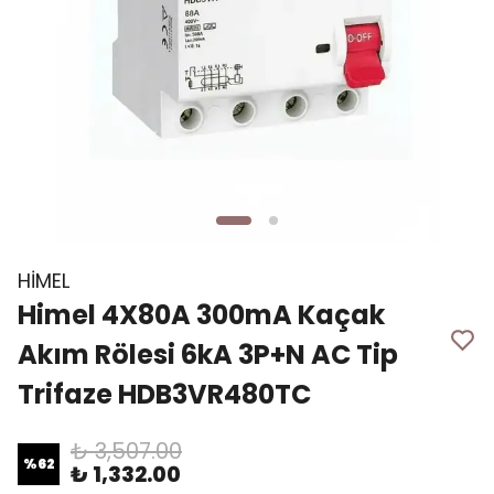
HİMEL
Himel 4X80A 300mA Kaçak
Akım Rölesi 6kA 3P+N AC Tip
Trifaze HDB3VR480TC
₺ 3,507.00
%
62
₺ 1,332.00