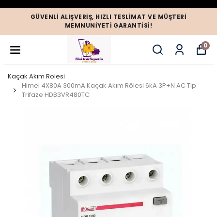
GÜVENLI ALIŞVERIŞ, HIZLI TESLIMAT VE MÜŞTERI
MEMNUNIYETI GARANTISI!
0
Kaçak Akım Rolesi
Himel 4X80A 300mA Kaçak Akım Rölesi 6kA 3P+N AC Tip
Trifaze HDB3VR480TC