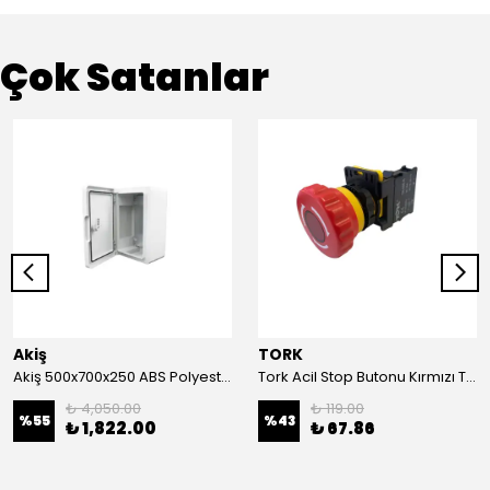
Çok Satanlar
Akiş
TORK
Akiş 500x700x250 ABS Polyester Pano | Duvar Pano | Plastik Elektrik Panosu
Tork Acil Stop Butonu Kırmızı TRK-A3-01ZS Acil Durum Butonu | Kırmızı Mantar Tipi NC1
₺ 4,050.00
₺ 119.00
%
55
%
43
₺ 1,822.00
₺ 67.86