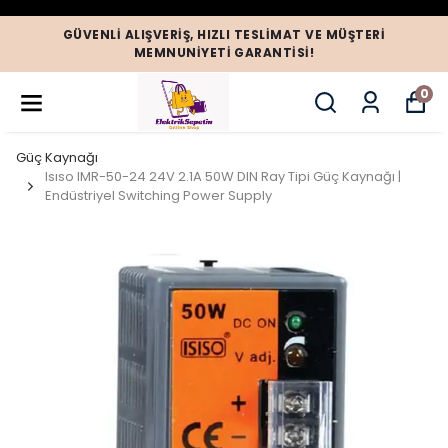
GÜVENLI ALIŞVERIŞ, HIZLI TESLIMAT VE MÜŞTERI
MEMNUNIYETI GARANTISI!
0
Güç Kaynağı
Isıso IMR-50-24 24V 2.1A 50W DIN Ray Tipi Güç Kaynağı |
Endüstriyel Switching Power Supply