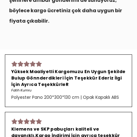
şehirlere
ambar gönderimi
de sunuyoruz;
böylece kargo ücretiniz çok daha uygun bir
fiyata çıkabilir.
Yüksek Maaliyetli Kargomuzu En Uygun Şekilde
Bulup Gönnderdikleri İçin Teşekkür Ederiz İlgi
İçin Ayrıca TeşekkürleR
Fatih Kumru
Polyester Pano 200*300*130 cm | Opak Kapaklı ABS
Klemens ve SKP pabuçları kaliteli ve
dayanıklı.Kargo İndirimi İçin ayrıca teşekkür