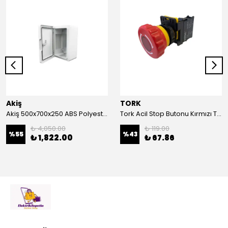
Akiş
TORK
Akiş 500x700x250 ABS Polyester Pano | Duvar Pano | Plastik Elektrik Panosu
Tork Acil Stop Butonu Kırmızı TRK-A3-01ZS Acil Durum Butonu | Kırmızı Mantar Tipi NC1
₺ 4,050.00
₺ 119.00
%
55
%
43
₺ 1,822.00
₺ 67.86