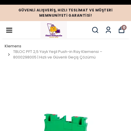
GÜVENLI ALIŞVERIŞ, HIZLI TESLIMAT VE MÜŞTERI
MEMNUNIYETI GARANTISI!
0
Klemens
TBLOC PFT 2,5 Yaylı Yeşil Push-in Ray Klemensi –
8000298005 | Hızlı ve Güvenli Geçiş Çözümü