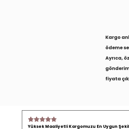
Kargo anl
ödeme se
Ayrıca, ö
gönderim
fiyata çık
Yüksek Maaliyetli Kargomuzu En Uygun Şekild