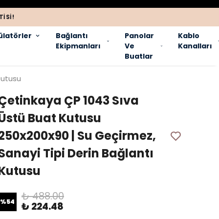
ISI!
latörler
Bağlantı
Panolar
Kablo
Ekipmanları
Ve
Kanalları
Buatlar
Kutusu
Çetinkaya ÇP 1043 Sıva
Üstü Buat Kutusu
250x200x90 | Su Geçirmez,
Sanayi Tipi Derin Bağlantı
Kutusu
₺ 488.00
%
54
₺ 224.48