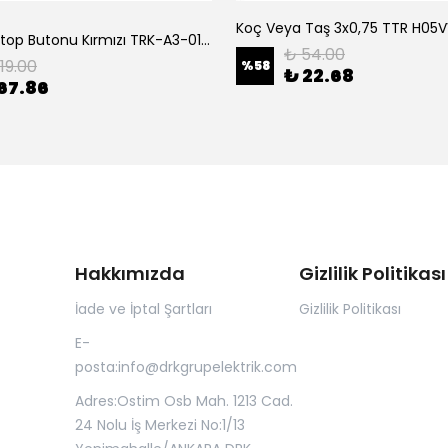
Tork Acil Stop Butonu Kırmızı TRK-A3-01ZS Acil Durum Butonu | Kırmızı Mantar Tipi NC1
₺ 54.00
119.00
%
58
₺ 22.68
67.86
Hakkımızda
Gizlilik Politikası
İade ve İptal Şartları
Gizlilik Politikası
E-
posta:
info@drkgrupelektrik.com
Adres:Ostim Osb Mah. 1213 Cad.
24 Nolu İş Merkezi No:1/13