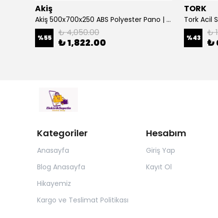
Akiş
TORK
Çetinkaya 500 Va Kombi Regülatörü Ev Tipi Regülatör Mikro İşlemcili S14 1P0 00
Akiş 500x700x250 ABS Polyester Pano | Duvar Pano | Plastik Elektrik Panosu
₺ 4,050.00
₺ 
%
55
%
43
₺ 1,822.00
₺ 
Kategoriler
Hesabım
Anasayfa
Giriş Yap
Blog Anasayfa
Kayıt Ol
Hikayemiz
Kargo ve Teslimat Politikası