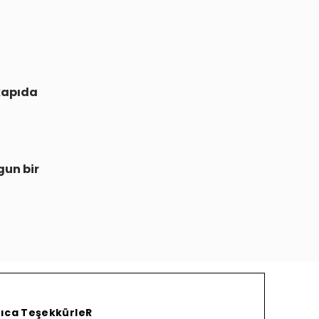
kapıda
gun bir
yrıca TeşekkürleR