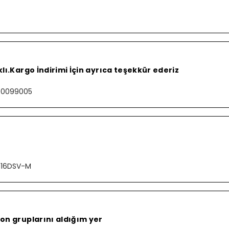
S
lı.Kargo İndirimi İçin ayrıca teşekkür ederiz
000099005
116DSV-M
on gruplarını aldığım yer