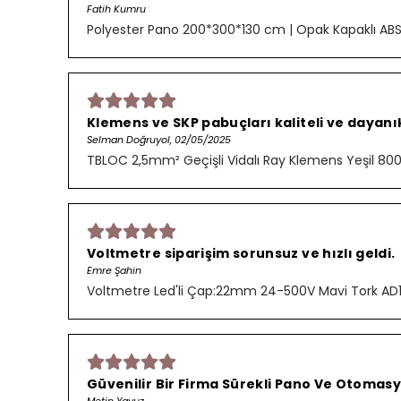
Fatih Kumru
Polyester Pano 200*300*130 cm | Opak Kapaklı AB
Klemens ve SKP pabuçları kaliteli ve dayanık
Selman Doğruyol, 02/05/2025
TBLOC 2,5mm² Geçişli Vidalı Ray Klemens Yeşil 8
Voltmetre siparişim sorunsuz ve hızlı geldi.
Emre Şahin
Voltmetre Led'li Çap:22mm 24-500V Mavi Tork AD
Güvenilir Bir Firma Sürekli Pano Ve Otomasy