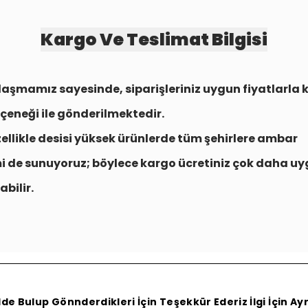
Kargo Ve Teslimat Bilgisi
aşmamız sayesinde, siparişleriniz uygun fiyatlarla
çeneği
ile gönderilmektedir.
zellikle desisi yüksek ürünlerde tüm şehirlere
ambar
i
de sunuyoruz; böylece kargo ücretiniz çok daha uy
abilir.
e Bulup Gönnderdikleri İçin Teşekkür Ederiz İlgi İçin A