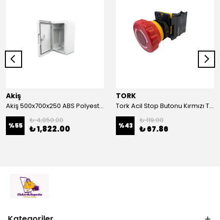
Akiş
TORK
Akiş 500x700x250 ABS Polyester Pano | Duvar Pano | Plastik Elektrik Panosu
Tork Acil Stop Butonu Kırmızı TRK-A3-01ZS Acil Durum Butonu | Kırmızı Mantar Tipi NC1
₺ 4,050.00
₺ 119.00
%
55
%
43
₺ 1,822.00
₺ 67.86
Kategoriler