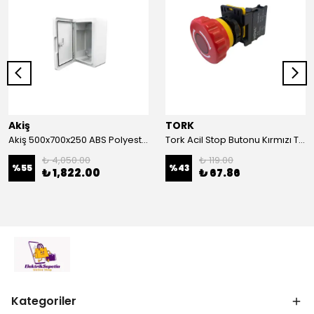
Akiş
TORK
Akiş 500x700x250 ABS Polyester Pano | Duvar Pano | Plastik Elektrik Panosu
Tork Acil Stop Butonu Kırmızı TRK-A3-01ZS Acil Durum Butonu | Kırmızı Mantar Tipi NC1
₺ 4,050.00
₺ 119.00
%
55
%
43
₺ 1,822.00
₺ 67.86
Kategoriler