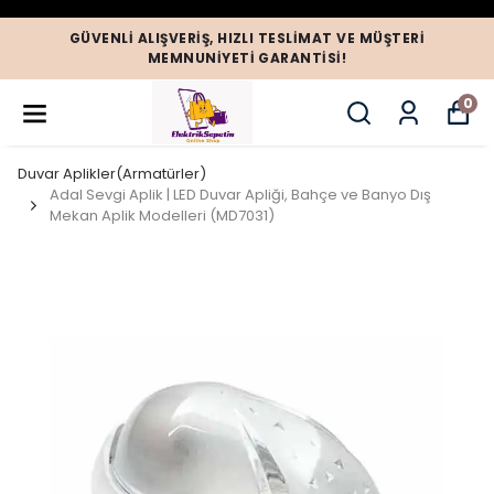
GÜVENLI ALIŞVERIŞ, HIZLI TESLIMAT VE MÜŞTERI
MEMNUNIYETI GARANTISI!
0
Duvar Aplikler(Armatürler)
Adal Sevgi Aplik | LED Duvar Apliği, Bahçe ve Banyo Dış
Mekan Aplik Modelleri (MD7031)