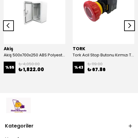
Akiş
TORK
Akiş 500x700x250 ABS Polyester Pano | Duvar Pano | Plastik Elektrik Panosu
Tork Acil Stop Butonu Kırmızı TRK-A3-01ZS Acil Durum Butonu | Kırmızı Mantar Tipi NC1
₺ 4,050.00
₺ 119.00
%
55
%
43
₺ 1,822.00
₺ 67.86
Kategoriler