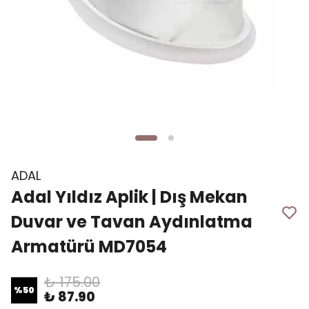
ADAL
Adal Yıldız Aplik | Dış Mekan
Duvar ve Tavan Aydınlatma
Armatürü MD7054
₺ 175.00
%
50
₺ 87.90