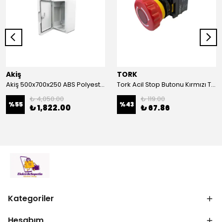
Akiş
TORK
Akiş 500x700x250 ABS Polyester Pano | Duvar Pano | Plastik Elektrik Panosu
Tork Acil Stop Butonu Kırmızı TRK-A3-01ZS Acil Durum Butonu | Kırmızı Mantar Tipi NC1
₺ 4,050.00
₺ 119.00
%
55
%
43
₺ 1,822.00
₺ 67.86
Kategoriler
Hesabım