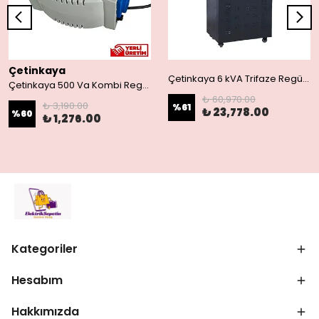
Çetinkaya
Çetinkaya 6 kVA Trifaze Regülatör S11 A3Y 01 | 300/460V-380V Endüstriyel Voltaj Dengeleyici
Çetinkaya 500 Va Kombi Regülatörü Ev Tipi Regülatör Mikro İşlemcili S14 1P0 00
₺ 60,970.00
₺ 3,190.00
%
61
₺ 23,778.00
%
60
₺ 1,276.00
Kategoriler
Hesabım
Hakkımızda