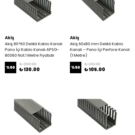
Akiş
Akiş
Akiş 80*60 Delikli Kablo Kanalı
Akiş 60x80 mm Delikli Kablo
Pano İçi Kablo Kanalı APSG-
Kanalı – Pano İçi Perfore Kanal
80060 Not:1 Metre Fiyatıdır
(1 Metre)
₺ 260.00
₺ 210.00
%
50
%
50
₺ 130.00
₺ 105.00