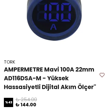
TORK
AMPERMETRE Mavi 100A 22mm
AD116DSA-M - Yüksek
Hassasiyetli Dijital Akım Ölçer"
₺ 254.00
%
43
₺ 144.00