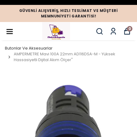
GÜVENLI ALIŞVERIŞ, HIZLI TESLIMAT VE MÜŞTERI
MEMNUNIYETI GARANTISI!
0
Butonlar Ve Aksesuarlar
AMPERMETRE Mavi 100A 22mm AD116DSA-M - Yüksek
Hassasiyetli Dijital Akım Ölçer"