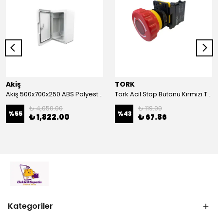
Akiş
TORK
Akiş 500x700x250 ABS Polyester Pano | Duvar Pano | Plastik Elektrik Panosu
Tork Acil Stop Butonu Kırmızı TRK-A3-01ZS Acil Durum Butonu | Kırmızı Mantar Tipi NC1
₺ 4,050.00
₺ 119.00
%
55
%
43
₺ 1,822.00
₺ 67.86
Kategoriler