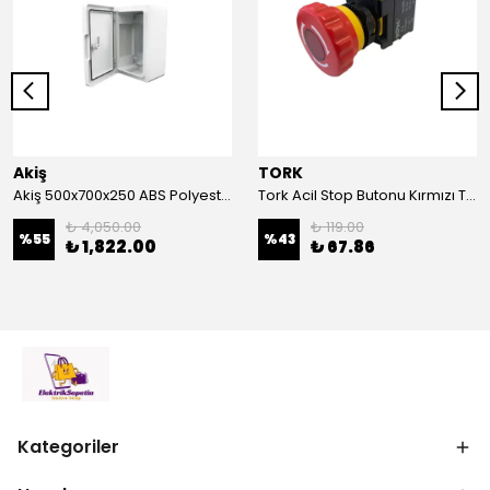
Akiş
TORK
Akiş 500x700x250 ABS Polyester Pano | Duvar Pano | Plastik Elektrik Panosu
Tork Acil Stop Butonu Kırmızı TRK-A3-01ZS Acil Durum Butonu | Kırmızı Mantar Tipi NC1
₺ 4,050.00
₺ 119.00
%
55
%
43
₺ 1,822.00
₺ 67.86
Kategoriler