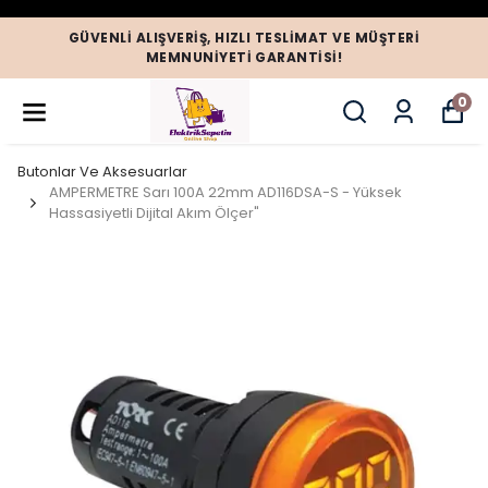
GÜVENLI ALIŞVERIŞ, HIZLI TESLIMAT VE MÜŞTERI
MEMNUNIYETI GARANTISI!
0
Butonlar Ve Aksesuarlar
AMPERMETRE Sarı 100A 22mm AD116DSA-S - Yüksek
Hassasiyetli Dijital Akım Ölçer"