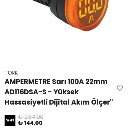
TORK
AMPERMETRE Sarı 100A 22mm
AD116DSA-S - Yüksek
Hassasiyetli Dijital Akım Ölçer"
₺ 254.00
%
43
₺ 144.00