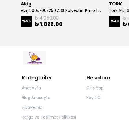
Akiş
TORK
Çetinkaya 500 Va Kombi Regülatörü Ev Tipi Regülatör Mikro İşlemcili S14 1P0 00
Akiş 500x700x250 ABS Polyester Pano | Duvar Pano | Plastik Elektrik Panosu
₺ 4,050.00
₺ 
%
55
%
43
₺ 1,822.00
₺ 
Kategoriler
Hesabım
Anasayfa
Giriş Yap
Blog Anasayfa
Kayıt Ol
Hikayemiz
Kargo ve Teslimat Politikası