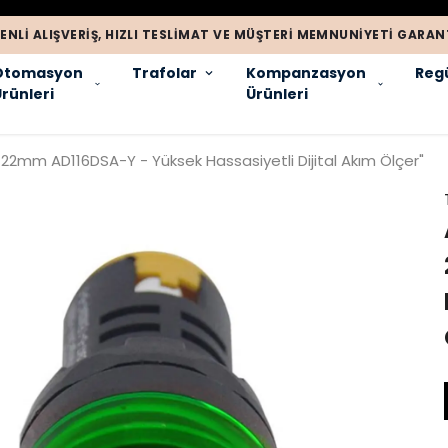
ENLI ALIŞVERIŞ, HIZLI TESLIMAT VE MÜŞTERI MEMNUNIYETI GARANT
Otomasyon
Trafolar
Kompanzasyon
Regü
rünleri
Ürünleri
22mm AD116DSA-Y - Yüksek Hassasiyetli Dijital Akım Ölçer"