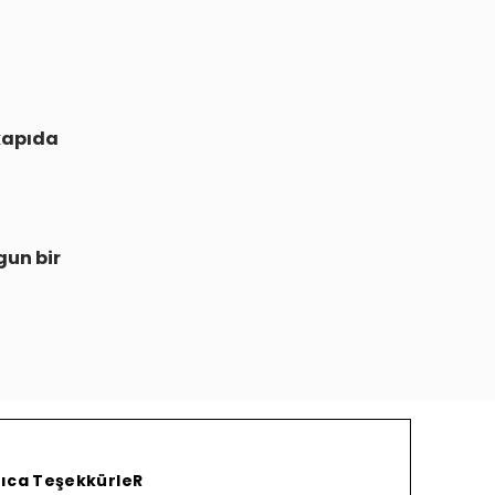
kapıda
gun bir
yrıca TeşekkürleR