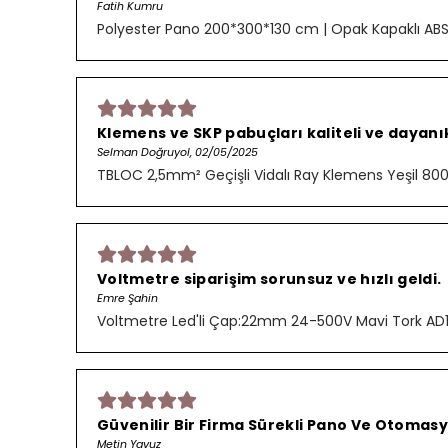
Fatih Kumru
Polyester Pano 200*300*130 cm | Opak Kapaklı AB
Klemens ve SKP pabuçları kaliteli ve dayanık
Selman Doğruyol, 02/05/2025
TBLOC 2,5mm² Geçişli Vidalı Ray Klemens Yeşil 8
Voltmetre siparişim sorunsuz ve hızlı geldi.
Emre Şahin
Voltmetre Led'li Çap:22mm 24-500V Mavi Tork AD
Güvenilir Bir Firma Sürekli Pano Ve Otomasy
Metin Yavuz