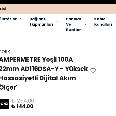
ISI!
latörler
Bağlantı
Panolar
Kablo
Ekipmanları
Ve
Kanalları
Buatlar
TORK
AMPERMETRE Yeşil 100A
22mm AD116DSA-Y - Yüksek
Hassasiyetli Dijital Akım
Ölçer"
₺ 254.00
%
43
₺ 144.00