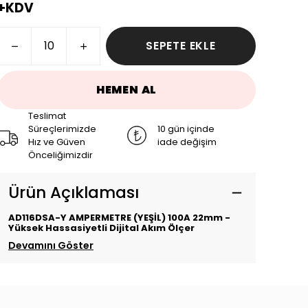
+KDV
SEPETE EKLE
HEMEN AL
Teslimat
Süreçlerimizde
10 gün içinde
Hız ve Güven
iade değişim
Önceliğimizdir
Ürün Açıklaması
AD116DSA-Y AMPERMETRE (YEŞİL) 100A 22mm -
Yüksek Hassasiyetli Dijital Akım Ölçer
Devamını Göster