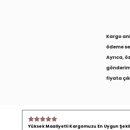
Kargo anl
ödeme se
Ayrıca, ö
gönderim
fiyata çık
Yüksek Maaliyetli Kargomuzu En Uygun Şekild