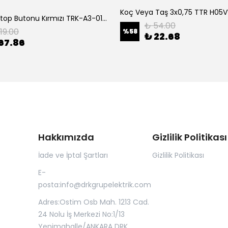
Tork Acil Stop Butonu Kırmızı TRK-A3-01ZS Acil Durum Butonu | Kırmızı Mantar Tipi NC1
₺ 54.00
119.00
%
58
₺ 22.68
67.86
Hakkımızda
Gizlilik Politikası
İade ve İptal Şartları
Gizlilik Politikası
E-
posta:
info@drkgrupelektrik.com
Adres:Ostim Osb Mah. 1213 Cad.
24 Nolu İş Merkezi No:1/13
Yenimahalle/ANKARA DRK