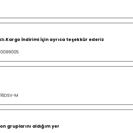
S
lı.Kargo İndirimi İçin ayrıca teşekkür ederiz
000099005
116DSV-M
on gruplarını aldığım yer