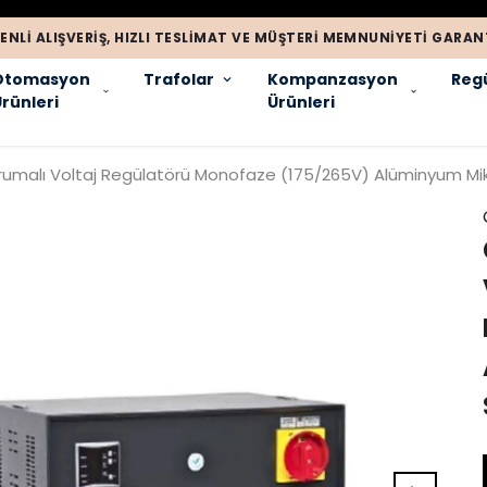
ENLI ALIŞVERIŞ, HIZLI TESLIMAT VE MÜŞTERI MEMNUNIYETI GARANT
Otomasyon
Trafolar
Kompanzasyon
Regü
rünleri
Ürünleri
umalı Voltaj Regülatörü Monofaze (175/265V) Alüminyum Mikro