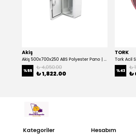
Akiş
TORK
Çetinkaya 500 Va Kombi Regülatörü Ev Tipi Regülatör Mikro İşlemcili S14 1P0 00
Akiş 500x700x250 ABS Polyester Pano | Duvar Pano | Plastik Elektrik Panosu
₺ 4,050.00
₺ 
%
55
%
43
₺ 1,822.00
₺ 
Kategoriler
Hesabım