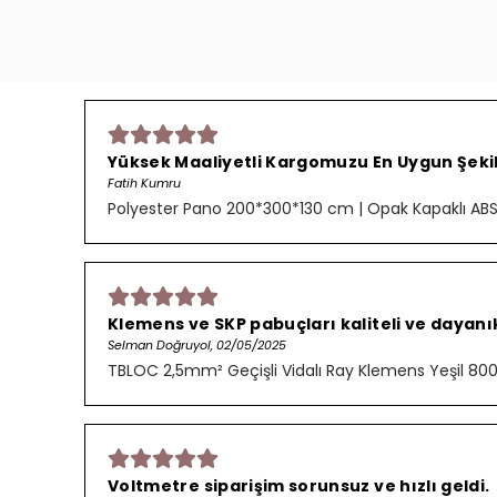
Yüksek Maaliyetli Kargomuzu En Uygun Şekild
Fatih Kumru
Polyester Pano 200*300*130 cm | Opak Kapaklı AB
Klemens ve SKP pabuçları kaliteli ve dayanık
Selman Doğruyol, 02/05/2025
TBLOC 2,5mm² Geçişli Vidalı Ray Klemens Yeşil 8
Voltmetre siparişim sorunsuz ve hızlı geldi.