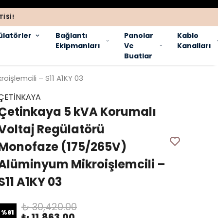
ISI!
latörler
Bağlantı
Panolar
Kablo
Ekipmanları
Ve
Kanalları
Buatlar
işlemcili – S11 A1KY 03
ÇETİNKAYA
Çetinkaya 5 kVA Korumalı
Voltaj Regülatörü
Monofaze (175/265V)
Alüminyum Mikroişlemcili –
S11 A1KY 03
₺ 30,420.00
%
61
₺ 11,863.00