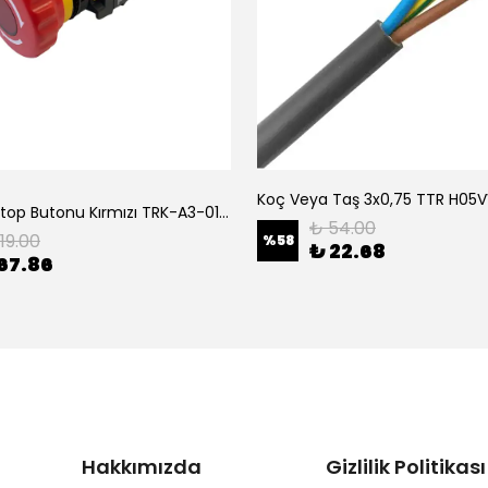
Tork Acil Stop Butonu Kırmızı TRK-A3-01ZS Acil Durum Butonu | Kırmızı Mantar Tipi NC1
₺ 54.00
119.00
%
58
₺ 22.68
67.86
Hakkımızda
Gizlilik Politikası