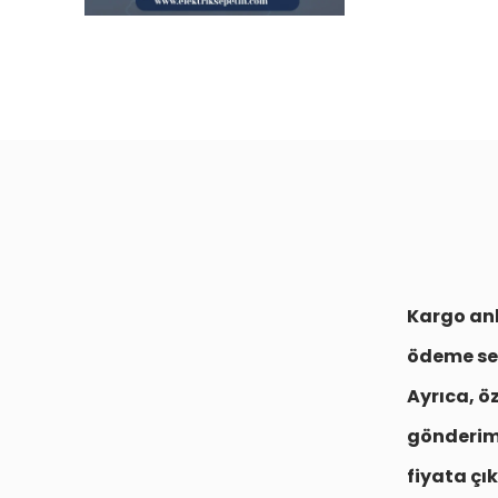
Kargo anl
ödeme se
Ayrıca, ö
gönderim
fiyata çık