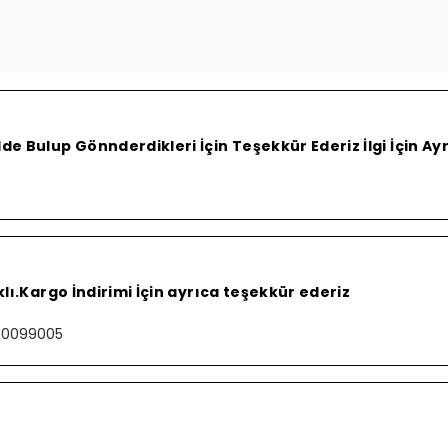
e Bulup Gönnderdikleri İçin Teşekkür Ederiz İlgi İçin A
S
lı.Kargo İndirimi İçin ayrıca teşekkür ederiz
000099005