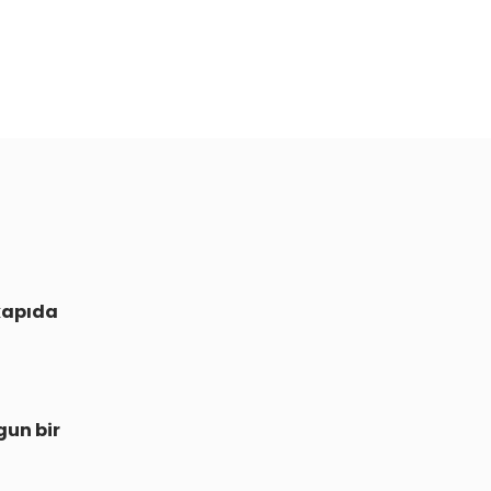
kapıda
gun bir