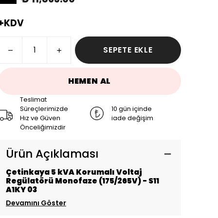
+KDV
SEPETE EKLE
HEMEN AL
Teslimat
Süreçlerimizde
10 gün içinde
Hız ve Güven
iade değişim
Önceliğimizdir
Ürün Açıklaması
Çetinkaya 5 kVA Korumalı Voltaj
Regülatörü Monofaze (175/265V) - S11
A1KY 03
Devamını Göster