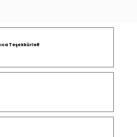
yrıca TeşekkürleR