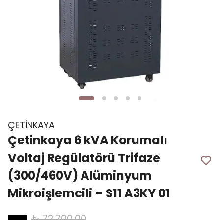
ÇETİNKAYA
Çetinkaya 6 kVA Korumalı
Voltaj Regülatörü Trifaze
(300/460V) Alüminyum
Mikroişlemcili – S11 A3KY 01
₺ 72,700.00