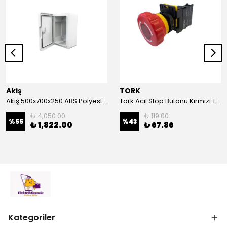
Akiş
TORK
Akiş 500x700x250 ABS Polyester Pano | Duvar Pano | Plastik Elektrik Panosu
Tork Acil Stop Butonu Kırmızı TRK-A3-01ZS Acil Durum Butonu | Kırmızı Mantar Tipi NC1
₺ 4,050.00
₺ 119.00
%
55
%
43
₺ 1,822.00
₺ 67.86
Kategoriler