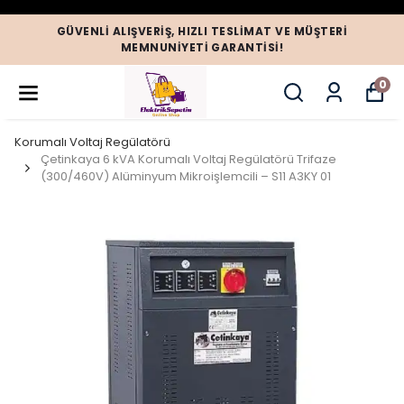
GÜVENLI ALIŞVERIŞ, HIZLI TESLIMAT VE MÜŞTERI
MEMNUNIYETI GARANTISI!
0
Korumalı Voltaj Regülatörü
Çetinkaya 6 kVA Korumalı Voltaj Regülatörü Trifaze
(300/460V) Alüminyum Mikroişlemcili – S11 A3KY 01