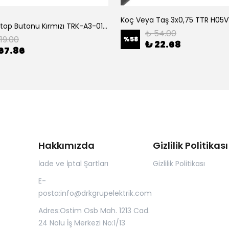
Tork Acil Stop Butonu Kırmızı TRK-A3-01ZS Acil Durum Butonu | Kırmızı Mantar Tipi NC1
₺ 54.00
119.00
%
58
₺ 22.68
67.86
Hakkımızda
Gizlilik Politikası
İade ve İptal Şartları
Gizlilik Politikası
E-
posta:
info@drkgrupelektrik.com
Adres:Ostim Osb Mah. 1213 Cad.
24 Nolu İş Merkezi No:1/13