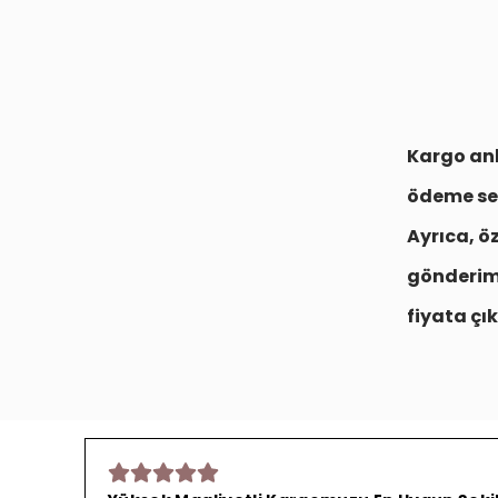
Kargo anl
ödeme se
Ayrıca, ö
gönderim
fiyata çık