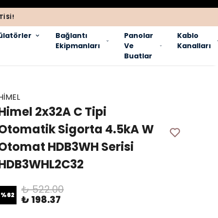
ISI!
latörler
Bağlantı
Panolar
Kablo
Ekipmanları
Ve
Kanalları
Buatlar
HİMEL
Himel 2x32A C Tipi
Otomatik Sigorta 4.5kA W
Otomat HDB3WH Serisi
HDB3WHL2C32
₺ 522.00
%
62
₺ 198.37