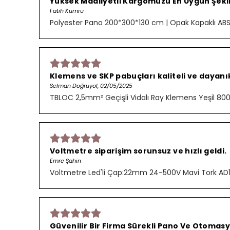
Yüksek Maaliyetli Kargomuzu En Uygun Şekild
Fatih Kumru
Polyester Pano 200*300*130 cm | Opak Kapaklı AB
Klemens ve SKP pabuçları kaliteli ve dayanık
Selman Doğruyol, 02/05/2025
TBLOC 2,5mm² Geçişli Vidalı Ray Klemens Yeşil 8
Voltmetre siparişim sorunsuz ve hızlı geldi.
Emre Şahin
Voltmetre Led'li Çap:22mm 24-500V Mavi Tork AD
Güvenilir Bir Firma Sürekli Pano Ve Otomasy