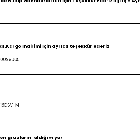
e Bulup Gönnderdikleri İçin Teşekkür Ederiz İlgi İçin A
S
lı.Kargo İndirimi İçin ayrıca teşekkür ederiz
000099005
116DSV-M
on gruplarını aldığım yer