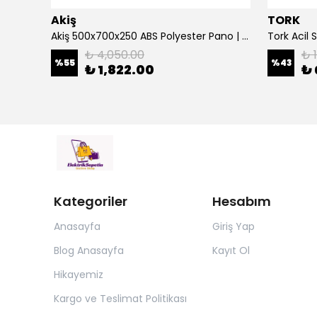
Akiş
TORK
Çetinkaya 500 Va Kombi Regülatörü Ev Tipi Regülatör Mikro İşlemcili S14 1P0 00
Akiş 500x700x250 ABS Polyester Pano | Duvar Pano | Plastik Elektrik Panosu
₺ 4,050.00
₺ 
%
55
%
43
₺ 1,822.00
₺ 
Kategoriler
Hesabım
Anasayfa
Giriş Yap
Blog Anasayfa
Kayıt Ol
Hikayemiz
Kargo ve Teslimat Politikası