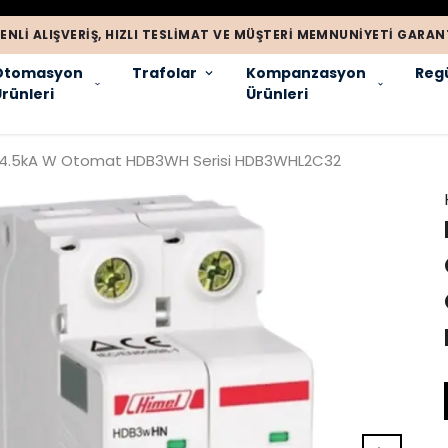
ENLI ALIŞVERIŞ, HIZLI TESLIMAT VE MÜŞTERI MEMNUNIYETI GARANT
Otomasyon
Trafolar
Kompanzasyon
Regü
rünleri
Ürünleri
ta 4.5kA W Otomat HDB3WH Serisi HDB3WHL2C32