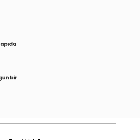
kapıda
gun bir