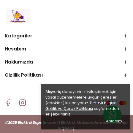
Kategoriler
Hesabım
Hakkımızda
Gizlilik Politikası
Alışveriş deneyiminizi iyileştirmek için
yasal düzenlemelere uygun çerezler
(cookies) kullanıyoruz. Detaylı bilgiye
Gizlilik ve Çerez Politikası
sayfamızdan
erişebilirsiniz.
Anladım
©2025 ElektrikSepetin.com | Elektrik Malzemelerinde Güvenilir
Alışveriş.