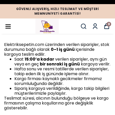
GÜVENLI ALIŞVERIŞ, HIZLI TESLIMAT VE MÜŞTERI
MEMNUNIYETI GARANTISI!
0
Elektriksepetin.com üzerinden verilen siparişler, stok
durumuna bağlı olarak
0–1 iş günü
içerisinde
kargoya teslim edilir.
Saat
15:00’a kadar
verilen siparişler, aynı gün
veya en geç
bir sonraki iş günü
kargoya verilir.
Hafta sonu ve resmi tatillerde verilen siparişler,
takip eden ilk iş gününde işleme alınır.
Kargo firması kaynaklı gecikmeler firmamız
sorumluluğunda değildir.
Sipariş kargoya verildiğinde, kargo takip bilgileri
müşterilerimizle paylaşılır.
Teslimat süresi, alıcının bulunduğu bölgeye ve kargo
firmasının çalışma koşullarına göre değişiklik
gösterebilir.