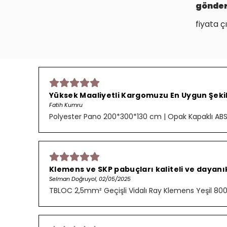
gönde
fiyata çı
Yüksek Maaliyetli Kargomuzu En Uygun Şekild
Fatih Kumru
Polyester Pano 200*300*130 cm | Opak Kapaklı ABS P
Klemens ve SKP pabuçları kaliteli ve dayanık
Selman Doğruyol, 02/05/2025
TBLOC 2,5mm² Geçişli Vidalı Ray Klemens Yeşil 8