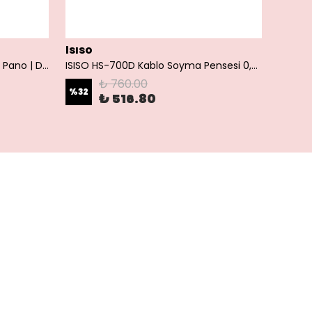
Isıso
Akiş 250x350x150 ABS Polyester Pano | Duvar Pano | Plastik Elektrik Panosu
ISISO HS-700D Kablo Soyma Pensesi 0,25–2,5 mm² | Kablo Sıyırma Aparatı
₺ 760.00
%
32
₺ 516.80