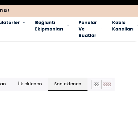
ISI!
latörler
Bağlantı
Panolar
Kablo
Ekipmanları
Ve
Kanalları
Buatlar
lan
İlk eklenen
Son eklenen