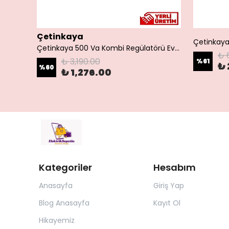
Çetinkaya
Çetinkaya 500 Va Kombi Regülatörü Ev Tipi Regülatör Mikro İşlemcili S14 1P0 00
₺ 
₺ 3,190.00
%
61
₺ 
%
60
₺ 1,276.00
Kategoriler
Hesabım
Anasayfa
Giriş Yap
Blog Anasayfa
Kayıt Ol
Hikayemiz