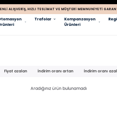
ENLI ALIŞVERIŞ, HIZLI TESLIMAT VE MÜŞTERI MEMNUNIYETI GARANT
Otomasyon
Trafolar
Kompanzasyon
Regü
rünleri
Ürünleri
Fiyat azalan
İndirim oranı artan
İndirim oranı aza
Aradığınız ürün bulunamadı