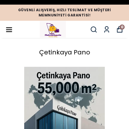
GÜVENLI ALIŞVERIŞ, HIZLI TESLIMAT VE MÜŞTERI
MEMNUNIYETI GARANTISI!
0
Çetinkaya Pano