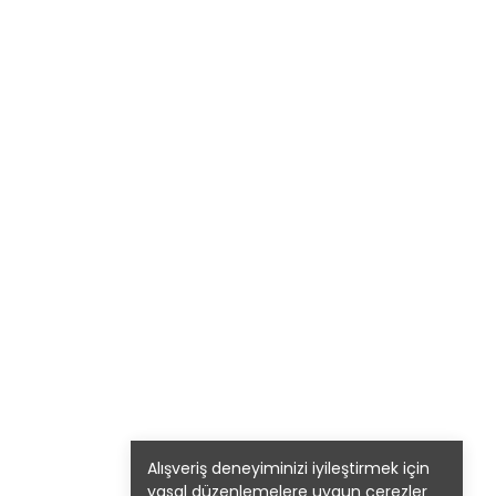
Alışveriş deneyiminizi iyileştirmek için
yasal düzenlemelere uygun çerezler