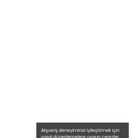
Alışveriş deneyiminizi iyileştirmek için
yasal düzenlemelere uygun çerezler