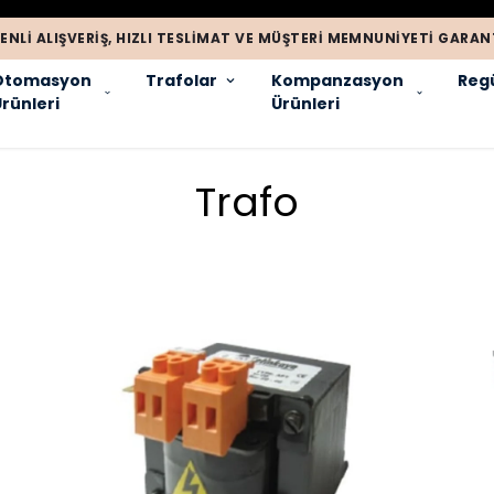
ENLI ALIŞVERIŞ, HIZLI TESLIMAT VE MÜŞTERI MEMNUNIYETI GARANT
Otomasyon
Trafolar
Kompanzasyon
Regü
rünleri
Ürünleri
Trafo