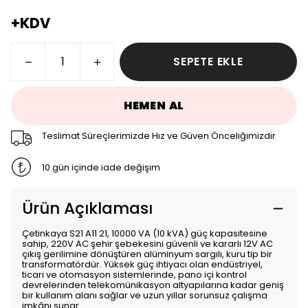
+KDV
SEPETE EKLE
HEMEN AL
Teslimat Süreçlerimizde Hız ve Güven Önceliğimizdir
10 gün içinde iade değişim
Ürün Açıklaması
Çetinkaya S21 A11 21, 10000 VA (10 kVA) güç kapasitesine
sahip, 220V AC şehir şebekesini güvenli ve kararlı 12V AC
çıkış gerilimine dönüştüren alüminyum sargılı, kuru tip bir
transformatördür. Yüksek güç ihtiyacı olan endüstriyel,
ticari ve otomasyon sistemlerinde, pano içi kontrol
devrelerinden telekomünikasyon altyapılarına kadar geniş
bir kullanım alanı sağlar ve uzun yıllar sorunsuz çalışma
imkânı sunar.