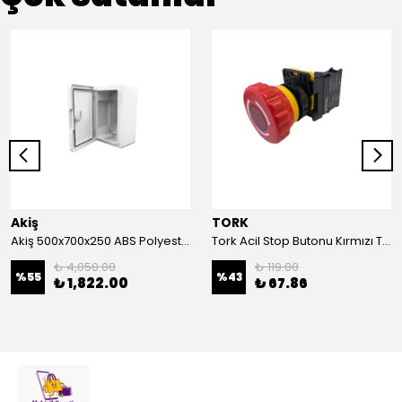
Akiş
TORK
Akiş 500x700x250 ABS Polyester Pano | Duvar Pano | Plastik Elektrik Panosu
Tork Acil Stop Butonu Kırmızı TRK-A3-01ZS Acil Durum Butonu | Kırmızı Mantar Tipi NC1
₺ 4,050.00
₺ 119.00
%
55
%
43
₺ 1,822.00
₺ 67.86