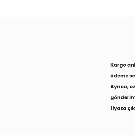
Kargo anl
ödeme se
Ayrıca, ö
gönderim
fiyata çık