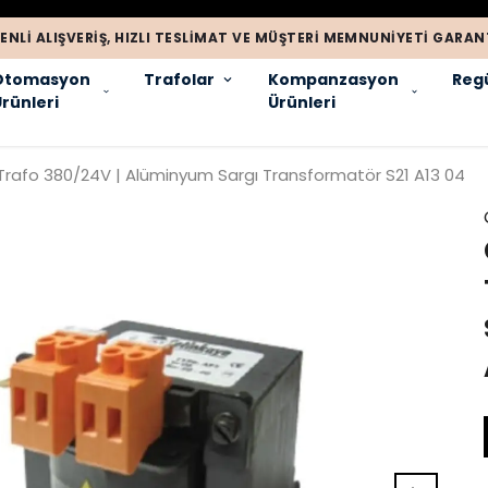
ENLI ALIŞVERIŞ, HIZLI TESLIMAT VE MÜŞTERI MEMNUNIYETI GARANT
Otomasyon
Trafolar
Kompanzasyon
Regü
rünleri
Ürünleri
 Trafo 380/24V | Alüminyum Sargı Transformatör S21 A13 04