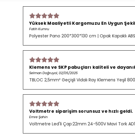
Yüksek Maaliyetli Kargomuzu En Uygun Şekild
Fatih Kumru
Polyester Pano 200*300*130 cm | Opak Kapaklı AB
Klemens ve SKP pabuçları kaliteli ve dayanık
Selman Doğruyol, 02/05/2025
TBLOC 2,5mm² Geçişli Vidalı Ray Klemens Yeşil 8
Voltmetre siparişim sorunsuz ve hızlı geldi.
Emre Şahin
Voltmetre Led'li Çap:22mm 24-500V Mavi Tork AD