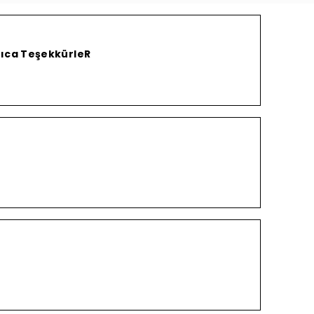
yrıca TeşekkürleR