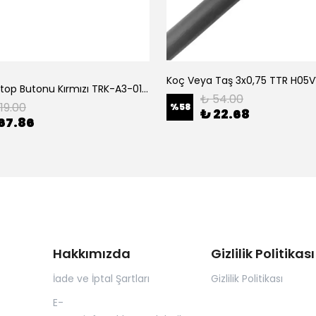
Tork Acil Stop Butonu Kırmızı TRK-A3-01ZS Acil Durum Butonu | Kırmızı Mantar Tipi NC1
₺ 54.00
119.00
%
58
₺ 22.68
67.86
Hakkımızda
Gizlilik Politikası
İade ve İptal Şartları
Gizlilik Politikası
E-