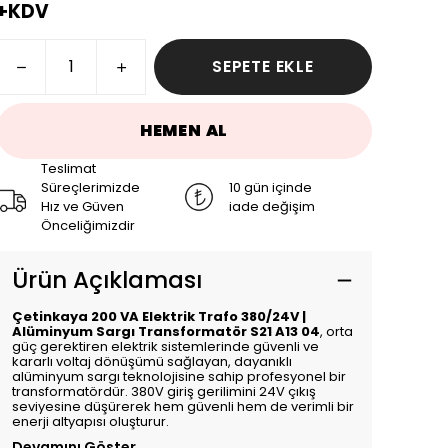
+KDV
SEPETE EKLE
HEMEN AL
Teslimat
Süreçlerimizde
10 gün içinde
Hız ve Güven
iade değişim
Önceliğimizdir
Ürün Açıklaması
Çetinkaya 200 VA Elektrik Trafo 380/24V |
Alüminyum Sargı Transformatör S21 A13 04
, orta
güç gerektiren elektrik sistemlerinde güvenli ve
kararlı voltaj dönüşümü sağlayan, dayanıklı
alüminyum sargı teknolojisine sahip profesyonel bir
transformatördür. 380V giriş gerilimini 24V çıkış
seviyesine düşürerek hem güvenli hem de verimli bir
enerji altyapısı oluşturur.
Devamını Göster