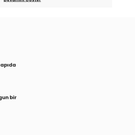
kapıda
gun bir