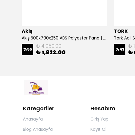
Akiş
TORK
Çetinkaya 500 Va Kombi Regülatörü Ev Tipi Regülatör Mikro İşlemcili S14 1P0 00
Akiş 500x700x250 ABS Polyester Pano | Duvar Pano | Plastik Elektrik Panosu
₺ 4,050.00
₺ 
%
55
%
43
₺ 1,822.00
₺ 
Kategoriler
Hesabım
Anasayfa
Giriş Yap
Blog Anasayfa
Kayıt Ol