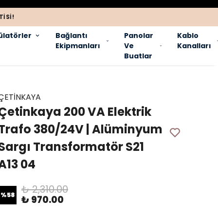
ISI!
latörler
Bağlantı
Panolar
Kablo
Ekipmanları
Ve
Kanalları
Buatlar
ÇETİNKAYA
Çetinkaya 200 VA Elektrik
Trafo 380/24V | Alüminyum
Sargı Transformatör S21
A13 04
₺ 2,310.00
%
58
₺ 970.00