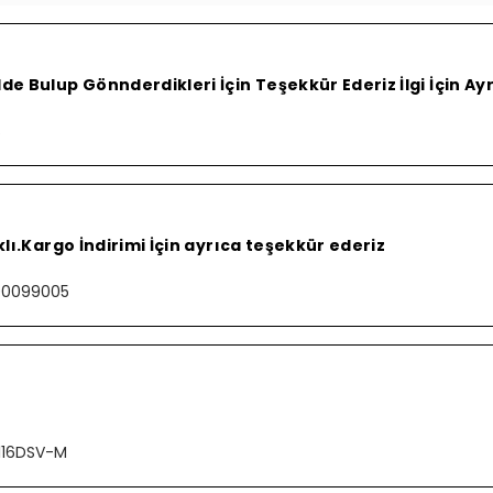
e Bulup Gönnderdikleri İçin Teşekkür Ederiz İlgi İçin A
S
lı.Kargo İndirimi İçin ayrıca teşekkür ederiz
000099005
116DSV-M