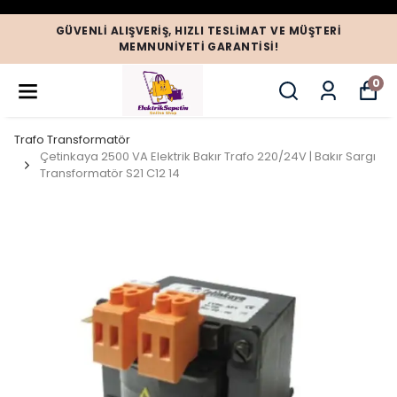
GÜVENLI ALIŞVERIŞ, HIZLI TESLIMAT VE MÜŞTERI
MEMNUNIYETI GARANTISI!
0
Trafo Transformatör
Çetinkaya 2500 VA Elektrik Bakır Trafo 220/24V | Bakır Sargı
Transformatör S21 C12 14