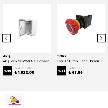
Akiş
TORK
Akiş 500x700x250 ABS Polyester Pano | Duvar Pano | Plastik Elektrik Panosu
Tork Acil Stop Butonu Kırmızı TRK-A3-01ZS Acil Durum Butonu | Kırmızı Mantar Tipi NC1
₺ 4,050.00
₺ 119.00
%
55
%
43
₺ 1,822.00
₺ 67.86