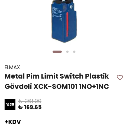
ELMAX
Metal Pim Limit Switch Plastik
Gövdeli XCK-SOM101 1NO+1NC
₺ 261.00
%
35
₺ 169.65
+KDV