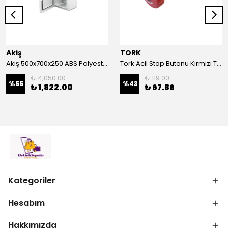
Akiş
TORK
Akiş 500x700x250 ABS Polyester Pano | Duvar Pano | Plastik Elektrik Panosu
Tork Acil Stop Butonu Kırmızı TRK-A3-01ZS Acil Durum Butonu | Kırmızı Mantar Tipi NC1
₺ 4,050.00
₺ 119.00
%
55
%
43
₺ 1,822.00
₺ 67.86
Kategoriler
Hesabım
Hakkımızda