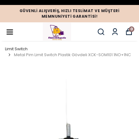
GÜVENLI ALIŞVERIŞ, HIZLI TESLIMAT VE MÜŞTERI
MEMNUNIYETI GARANTISI!
0
Limit Switch
Metal Pim Limit Switch Plastik Gövdeli XCK-SOM101 1NO+1NC