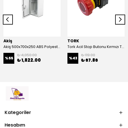
Akiş
TORK
Akiş 500x700x250 ABS Polyester Pano | Duvar Pano | Plastik Elektrik Panosu
Tork Acil Stop Butonu Kırmızı TRK-A3-01ZS Acil Durum Butonu | Kırmızı Mantar Tipi NC1
₺ 4,050.00
₺ 119.00
%
55
%
43
₺ 1,822.00
₺ 67.86
Kategoriler
Hesabım