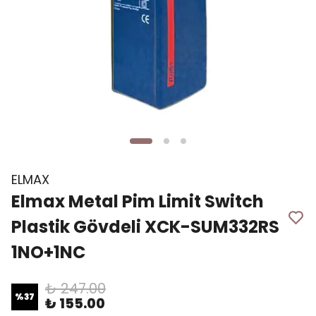
ELMAX
Elmax Metal Pim Limit Switch
Plastik Gövdeli XCK-SUM332RS
1NO+1NC
₺ 247.00
%
37
₺ 155.00