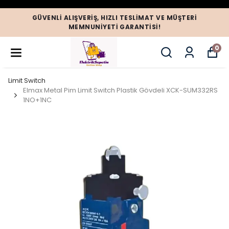
GÜVENLI ALIŞVERIŞ, HIZLI TESLIMAT VE MÜŞTERI
MEMNUNIYETI GARANTISI!
0
Limit Switch
Elmax Metal Pim Limit Switch Plastik Gövdeli XCK-SUM332RS
1NO+1NC