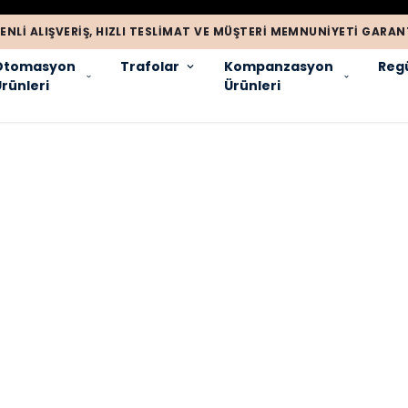
ENLI ALIŞVERIŞ, HIZLI TESLIMAT VE MÜŞTERI MEMNUNIYETI GARANT
Otomasyon
Trafolar
Kompanzasyon
Regü
rünleri
Ürünleri